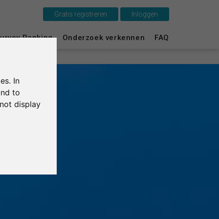
Gratis registreren
Inloggen
Dit is SurveyCircle
urvey Ranking
Onderzoek verkennen
FAQ
Survey Ranking
es. In
Onderzoek verkennen
and to
not display
FAQ
Gratis registreren
Inloggen
English
Deutsch