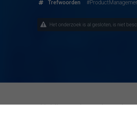
Trefwoorden
#ProductManageme
Het onderzoek is al gesloten, is niet bes
Huidige onderzoeksproject
Onderwerpen / Studierichtingen
Bijzonder ac
Andere studierichting
AP Hogesch