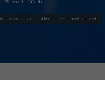
nt
#Research
#AiTools
chikbaar voor jouw regio of heeft de deelnemerslimiet bereikt.
en verkennen
tieve universiteiten
Studies met topwaarderingen
ool Antwerpen
Hoe ouderlijk gedrag en gedachten kind