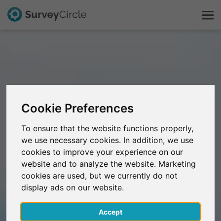
Dit is SurveyCircle
Survey Ranking
Cookie Preferences
Onderzoek verkennen
To ensure that the website functions properly,
we use necessary cookies. In addition, we use
FAQ
cookies to improve your experience on our
website and to analyze the website. Marketing
Gratis registreren
cookies are used, but we currently do not
display ads on our website.
Inloggen
Accept
English