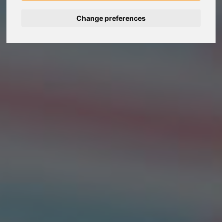
Change preferences
Deutsch
Español
Français
Italiano