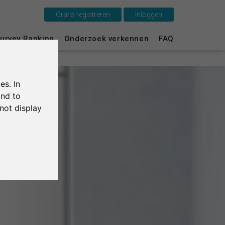
Gratis registreren
Inloggen
Dit is SurveyCircle
urvey Ranking
Onderzoek verkennen
FAQ
Survey Ranking
es. In
Onderzoek verkennen
and to
not display
FAQ
Gratis registreren
Inloggen
English
Deutsch