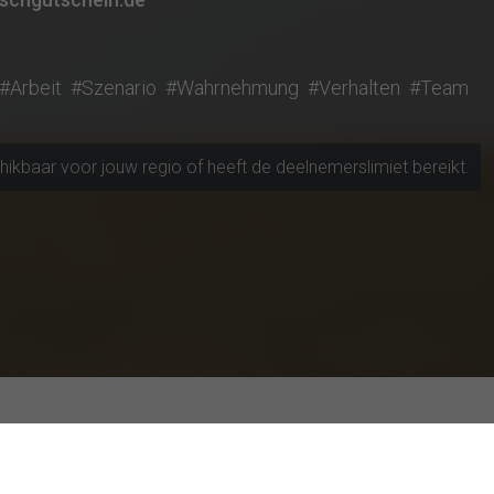
#Arbeit
#Szenario
#Wahrnehmung
#Verhalten
#Team
chikbaar voor jouw regio of heeft de deelnemerslimiet bereikt.
en verkennen