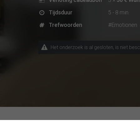
Tijdsduur
5 - 8 min
Trefwoorden
#Emotionen
Het onderzoek is al gesloten, is niet bes
Huidige onderzoeksproject