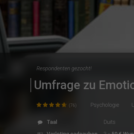
Respondenten gezocht!
Umfrage zu Emotio
Psychologie
U
(76)
Taal
Duits
Verloting cadeaubon
3 ×
50 € Wun