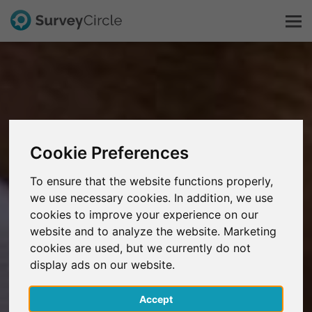
Dit is SurveyCircle
Survey Ranking
Cookie Preferences
Onderzoek verkennen
To ensure that the website functions properly,
we use necessary cookies. In addition, we use
FAQ
cookies to improve your experience on our
website and to analyze the website. Marketing
Gratis registreren
cookies are used, but we currently do not
display ads on our website.
Inloggen
Accept
English