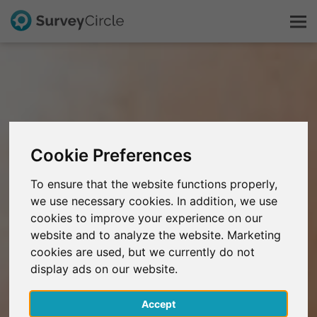
Dit is SurveyCircle
Survey Ranking
Cookie Preferences
Onderzoek verkennen
To ensure that the website functions properly,
we use necessary cookies. In addition, we use
FAQ
cookies to improve your experience on our
website and to analyze the website. Marketing
Gratis registreren
cookies are used, but we currently do not
display ads on our website.
Inloggen
Accept
English