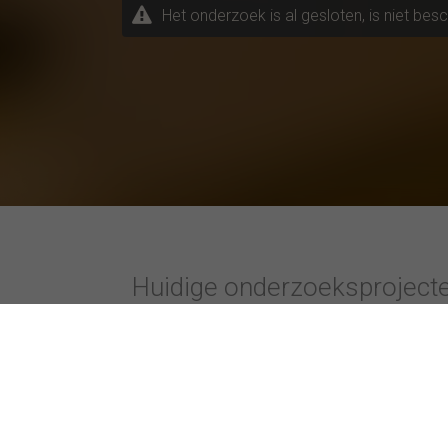
Het onderzoek is al gesloten, is niet bes
Huidige onderzoeksproject
Onderwerpen / Studierichtingen
Bijzonder ac
Andere studierichting
AP Hogesch
Bedrijfskunde
Avans Hoge
Bedrijfspsychologie
Erasmus Univ
Communicatie
Hogeschool