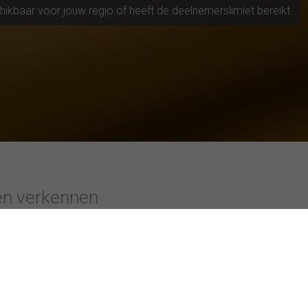
chikbaar voor jouw regio of heeft de deelnemerslimiet bereikt.
en verkennen
tieve universiteiten
Studies met topwaarderingen
ool Antwerpen
Hoe ouderlijk gedrag en gedachten kind
school
Invloed Instagram op vastgoedverkoop
ersiteit Rotterdam
AI-gebruik en vermelding bij opdrachten
 PXL
Plant-based cheese: your opinion matte