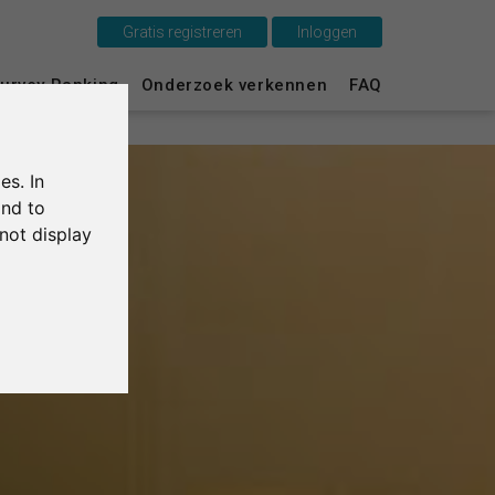
Gratis registreren
Inloggen
Dit is SurveyCircle
urvey Ranking
Onderzoek verkennen
FAQ
Survey Ranking
es. In
Onderzoek verkennen
and to
not display
FAQ
Gratis registreren
Inloggen
English
Deutsch