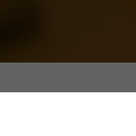
erwelzijn beïnvloeden
 in het hoger onderwijs
rs