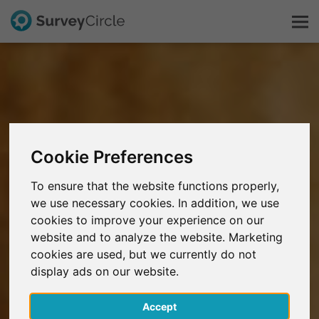
Dit is SurveyCircle
Survey Ranking
Cookie Preferences
Onderzoek verkennen
To ensure that the website functions properly,
we use necessary cookies. In addition, we use
FAQ
cookies to improve your experience on our
website and to analyze the website. Marketing
Gratis registreren
cookies are used, but we currently do not
display ads on our website.
Inloggen
Accept
English