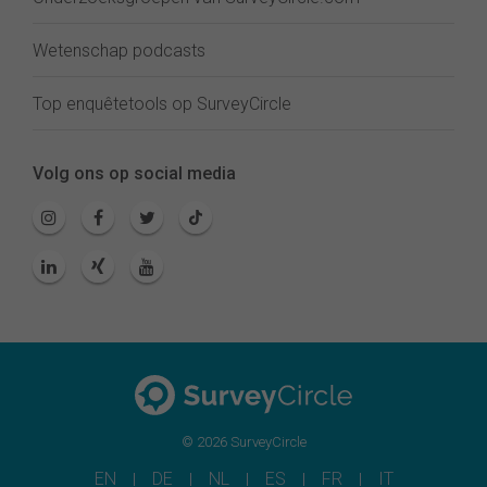
Wetenschap podcasts
Top enquêtetools op SurveyCircle
Volg ons op social media
© 2026 SurveyCircle
EN
DE
NL
ES
FR
IT