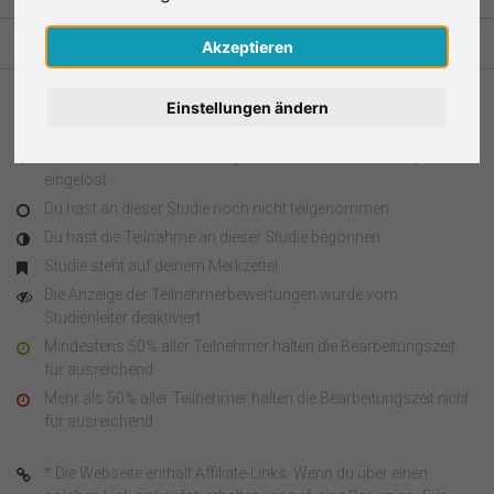
Nederlands
Akzeptieren
Español
Einstellungen ändern
Legende
Français
Du hast an dieser Studie teilgenommen und den Survey Code
eingelöst
Italiano
Du hast an dieser Studie noch nicht teilgenommen
Du hast die Teilnahme an dieser Studie begonnen
Studie steht auf deinem Merkzettel
Die Anzeige der Teilnehmerbewertungen wurde vom
Studienleiter deaktiviert
Mindestens 50% aller Teilnehmer halten die Bearbeitungszeit
für ausreichend
Mehr als 50% aller Teilnehmer halten die Bearbeitungszeit
nicht
für ausreichend
* Die Webseite enthält Affiliate-Links. Wenn du über einen