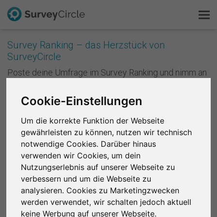
Survey Ranking – das Herzstück von
SurveyCircle
Das ist SurveyCircle
Poste deine Umfrage im Survey Ranking und nimm an
Studien von anderen teil. Mit jeder Teilnahme
Survey Ranking
sammelst du Punkte und verbesserst die Platzierung
Cookie-Einstellungen
deiner Studie im Survey Ranking. Je besser deine
Forschung entdecken
Platzierung ist, desto mehr Menschen nehmen an
Um die korrekte Funktion der Webseite
deiner Studie teil. Anders formuliert: Je mehr du
gewährleisten zu können, nutzen wir technisch
andere unterstützt, desto mehr Unterstützung
FAQ
bekommst du zurück.
notwendige Cookies. Darüber hinaus
verwenden wir Cookies, um dein
Kostenlos registrieren
Registriere dich kostenlos
, um bei SurveyCircle
Nutzungserlebnis auf unserer Webseite zu
Studienteilnehmer zu finden und spannende
verbessern und um die Webseite zu
Anmelden
Forschungsprojekte zu unterstützen.
analysieren. Cookies zu Marketingzwecken
werden verwendet, wir schalten jedoch aktuell
English
Region 1
R 2
R 3
R 4
R 5
R 6
keine Werbung auf unserer Webseite.