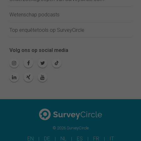
Wetenschap podcasts
Top enquêtetools op SurveyCircle
Volg ons op social media
© 2026 SurveyCircle
EN
DE
NL
ES
FR
IT