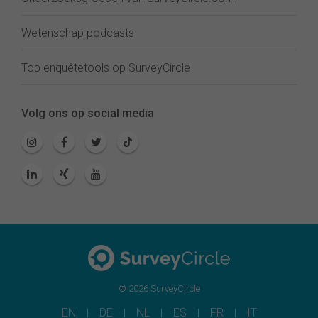
Wetenschap podcasts
Top enquêtetools op SurveyCircle
Volg ons op social media
© 2026 SurveyCircle
EN
DE
NL
ES
FR
IT