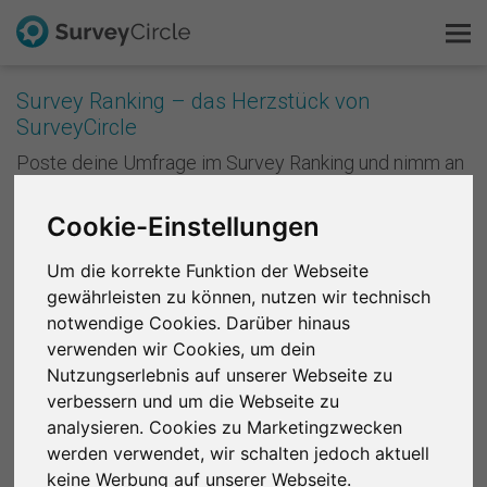
Survey Ranking – das Herzstück von
SurveyCircle
Das ist SurveyCircle
Poste deine Umfrage im Survey Ranking und nimm an
Studien von anderen teil. Mit jeder Teilnahme
Survey Ranking
sammelst du Punkte und verbesserst die Platzierung
Cookie-Einstellungen
deiner Studie im Survey Ranking. Je besser deine
Forschung entdecken
Platzierung ist, desto mehr Menschen nehmen an
Um die korrekte Funktion der Webseite
deiner Studie teil. Anders formuliert: Je mehr du
gewährleisten zu können, nutzen wir technisch
andere unterstützt, desto mehr Unterstützung
FAQ
bekommst du zurück.
notwendige Cookies. Darüber hinaus
verwenden wir Cookies, um dein
Kostenlos registrieren
Registriere dich kostenlos
, um bei SurveyCircle
Nutzungserlebnis auf unserer Webseite zu
Studienteilnehmer zu finden und spannende
verbessern und um die Webseite zu
Anmelden
Forschungsprojekte zu unterstützen.
analysieren. Cookies zu Marketingzwecken
werden verwendet, wir schalten jedoch aktuell
English
Region 1
R 2
R 3
R 4
R 5
R 6
keine Werbung auf unserer Webseite.