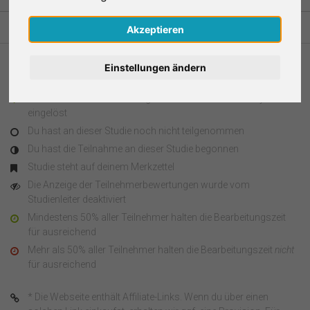
Nederlands
Akzeptieren
Español
Einstellungen ändern
Legende
Français
Du hast an dieser Studie teilgenommen und den Survey Code
eingelöst
Italiano
Du hast an dieser Studie noch nicht teilgenommen
Du hast die Teilnahme an dieser Studie begonnen
Studie steht auf deinem Merkzettel
Die Anzeige der Teilnehmerbewertungen wurde vom
Studienleiter deaktiviert
Mindestens 50% aller Teilnehmer halten die Bearbeitungszeit
für ausreichend
Mehr als 50% aller Teilnehmer halten die Bearbeitungszeit
nicht
für ausreichend
* Die Webseite enthält Affiliate-Links. Wenn du über einen