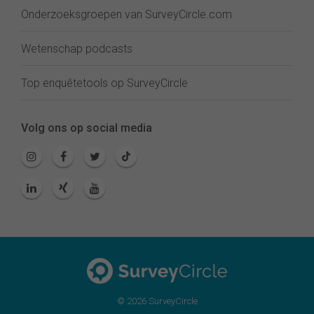
Onderzoeksgroepen van SurveyCircle.com
Wetenschap podcasts
Top enquêtetools op SurveyCircle
Volg ons op social media
© 2026 SurveyCircle