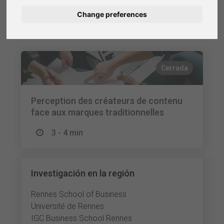
Change preferences
Deutsch
Estudios seleccionados ya
finalizados
Nederlands
Français
Cerrada
Italiano
Perception des créateurs de contenu
face aux marques traditionnelles
3 - 4 min
Investigación en la región
Rennes School of Business
Université de Rennes
IGC Business School Rennes