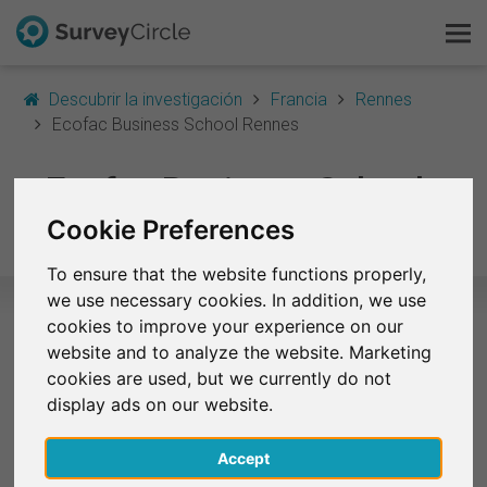
Descubrir la investigación
Francia
Rennes
Ecofac Business School Rennes
Esto es SurveyCircle
Ecofac Business School
Survey Ranking
Rennes
Cookie Preferences
Explorar la investigación
To ensure that the website functions properly,
we use necessary cookies. In addition, we use
FAQ
cookies to improve your experience on our
website and to analyze the website. Marketing
Estudios seleccionados – Ecofac
Regístrate gratis
cookies are used, but we currently do not
Business School Rennes
display ads on our website.
Iniciar sesión
Actualmente no existen encuestas de Ecofac
Business School Rennes en SurveyCircle.
Accept
English