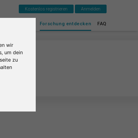
Kostenlos registrieren
Anmelden
Das ist SurveyCircle
urvey Ranking
Forschung entdecken
FAQ
Survey Ranking
en wir
Forschung entdecken
s, um dein
seite zu
FAQ
alten
Kostenlos registrieren
Anmelden
English
Nederlands