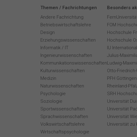
Themen / Fachrichtungen
Besonders ak
Andere Fachrichtung
FernUniversitä
Betriebswirtschaftslehre
FOM Hochschu
Design
Hochschule F
Erziehungswissenschaften
Hochschule O
Informatik / IT
IU Internation
Ingenieurwissenschaften
Julius-Maximil
Kommunikationswissenschaften
Ludwig-Maximi
Kulturwissenschaften
Otto-Friedrich
Medizin
PFH Göttingen
Naturwissenschaften
Rheinland-Pfäl
Psychologie
SRH Hochschu
Soziologie
Universität Du
Sportwissenschaften
Universität Pa
Sprachwissenschaften
Universität Wi
Volkswirtschaftslehre
Universität zu 
Wirtschaftspsychologie