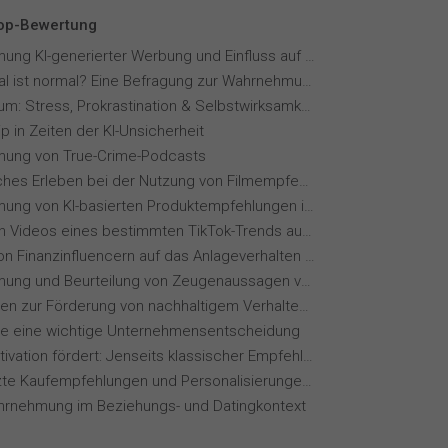
Top-Bewertung
Wahrnehmung KI-generierter Werbung und Einfluss auf Markenvertrauen
Wie normal ist normal? Eine Befragung zur Wahrnehmung von Essverhalten
Fernstudium: Stress, Prokrastination & Selbstwirksamkeit
p in Zeiten der KI-Unsicherheit
ung von True-Crime-Podcasts
Menschliches Erleben bei der Nutzung von Filmempfehlungssystemen
Wahrnehmung von KI-basierten Produktempfehlungen in Mode-Online-Shops
Wie wirken Videos eines bestimmten TikTok-Trends auf dich?
Einfluss von Finanzinfluencern auf das Anlageverhalten der Gen Z⁠
Wahrnehmung und Beurteilung von Zeugenaussagen vor Gericht
Maßnahmen zur Förderung von nachhaltigem Verhalten von Hotelgästen
ie eine wichtige Unternehmensentscheidung
Wie KI Motivation fördert: Jenseits klassischer Empfehlungssysteme
KI-gestützte Kaufempfehlungen und Personalisierungen im Online-Handel
hrnehmung im Beziehungs- und Datingkontext