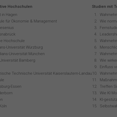
tive Hochschulen
Studien mit 
t in Hagen
le für Ökonomie & Management
resenius
snabrück
Leadershi
ale Hochschule
Wahrnehm
ians-Universität Würzburg
lians-Universität München
-Universität Bamberg
zische Technische Universität Kaiserslautern-Landau
le
isburg-Essen
Treffen S
derborn
en
Köln
Selbstwa