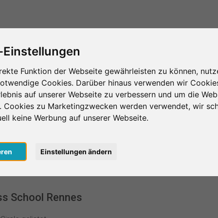
Das ist SurveyCircle
Teilnehmer finden
S
-Einstellungen
rekte Funktion der Webseite gewährleisten zu können, nutz
notwendige Cookies. Darüber hinaus verwenden wir Cookie
s
Ecofac Business School Rennes
lebnis auf unserer Webseite zu verbessern und um die Web
n. Cookies zu Marketingzwecken werden verwendet, wir sch
chool Rennes
uell keine Werbung auf unserer Webseite.
eren
Einstellungen ändern
ss School Rennes