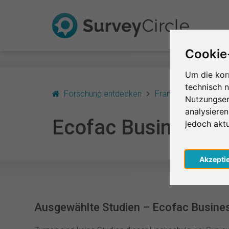
Cookie
Um die kor
technisch 
Forschung entdecken
Frankreich
Renne
Nutzungser
analysiere
Ecofac Business S
jedoch akt
Akzepti
Ausgewählte Studien – Ecofac Busine