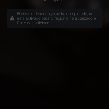
El estudio deseado ya se ha completado, no
está activado para tu región o ha alcanzado el
límite de participantes.