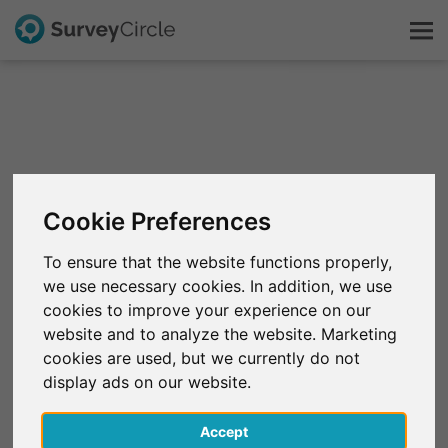
Dit is SurveyCircle
Survey Ranking
Cookie Preferences
Onderzoek verkennen
To ensure that the website functions properly,
we use necessary cookies. In addition, we use
FAQ
cookies to improve your experience on our
website and to analyze the website. Marketing
Gratis registreren
cookies are used, but we currently do not
display ads on our website.
Inloggen
Accept
English