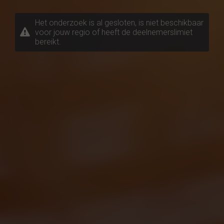
Het onderzoek is al gesloten, is niet beschikbaar
voor jouw regio of heeft de deelnemerslimiet
bereikt.