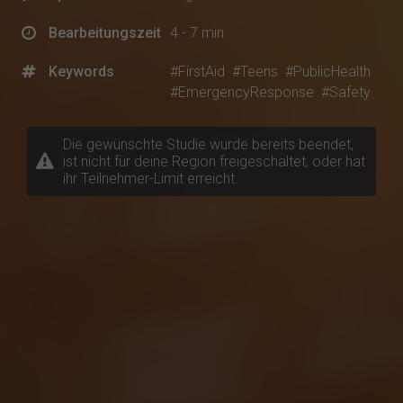
Bearbeitungszeit
4 - 7 min
Keywords
#FirstAid
#Teens
#PublicHealth
#EmergencyResponse
#Safety
Die gewünschte Studie wurde bereits beendet,
ist nicht für deine Region freigeschaltet, oder hat
ihr Teilnehmer-Limit erreicht.