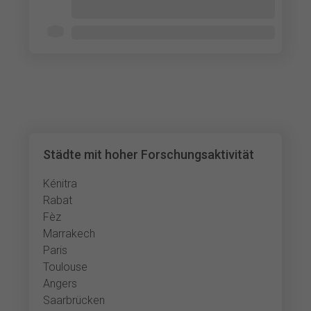
etc.) lors d'un voyage au Maroc
7 - 12 min
Städte mit hoher Forschungsaktivität
Kénitra
Rabat
Fèz
Marrakech
Paris
Toulouse
Angers
Saarbrücken