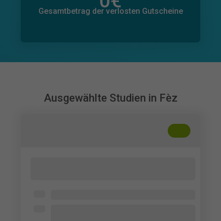
0
€
Gesamtbetrag der zugesagten Spenden
0
€
Gesamtbetrag der verlosten Gutscheine
Ausgewählte Studien in Fèz
+
??
L'impact des technologies émergentes
sur l'expérience touristique
Université Sidi Mohamed Ben Abdellah
Ceux qui ont déjà utilisé une
technologie (IA, réseaux sociaux, RA,