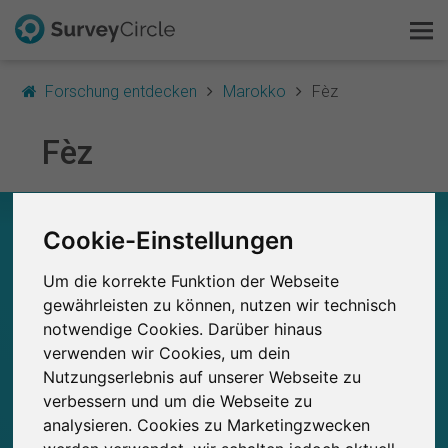
Forschung entdecken
Marokko
Fèz
Fèz
Das ist SurveyCircle
Survey Ranking
AUF EINEN BLICK – FORSCHUNG IN FÈZ
Cookie-Einstellungen
Forschung entdecken
0
Um die korrekte Funktion der Webseite
Studien
FAQ
gewährleisten zu können, nutzen wir technisch
Aktuell bei SurveyCircle veröffentlichte
Bisher bei SurveyCircle veröffentlichte
0
Studien
notwendige Cookies. Darüber hinaus
Kostenlos registrieren
verwenden wir Cookies, um dein
Nutzungserlebnis auf unserer Webseite zu
Anmelden
verbessern und um die Webseite zu
0
analysieren. Cookies zu Marketingzwecken
Studienteilnahmen