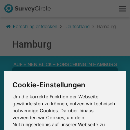
Forschung entdecken
Deutschland
Hamburg
Hamburg
Das ist SurveyCircle
AUF EINEN BLICK – FORSCHUNG IN HAMBURG
Survey Ranking
0
Forschung entdecken
Studien
Cookie-Einstellungen
Aktuell bei SurveyCircle veröffentlichte
Bisher bei SurveyCircle veröffentlichte
0
Studien
Um die korrekte Funktion der Webseite
FAQ
gewährleisten zu können, nutzen wir technisch
notwendige Cookies. Darüber hinaus
Kostenlos registrieren
verwenden wir Cookies, um dein
0
Nutzungserlebnis auf unserer Webseite zu
Anmelden
Studienteilnahmen