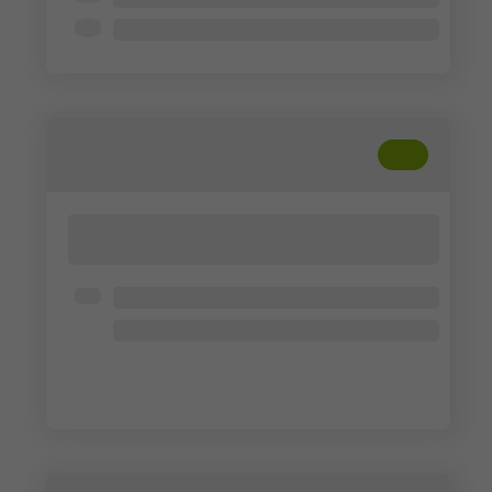
5 - 10 min
+
??
Lorem ipsum dolor sit amet, consectetur
adipisicing elit. Cum, nemo?
Offen für alle
Lorem ipsum dolor
Lorem ipsum dolor
Lorem ipsum dolor