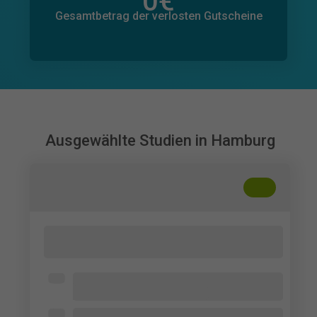
0
€
Gesamtbetrag der zugesagten Spenden
0
€
Gesamtbetrag der verlosten Gutscheine
Ausgewählte Studien in Hamburg
+
??
Wie wirken Videos eines bestimmten
TikTok-Trends auf dich?
Hochschule für Angewandte
Wissenschaften Hamburg
Frauen, 18-29 Jahre, die TikTok nutzen