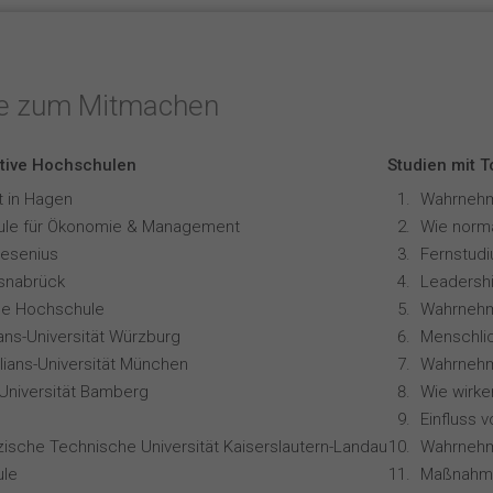
te zum Mitmachen
tive Hochschulen
Studien mit 
t in Hagen
le für Ökonomie & Management
resenius
snabrück
Leadershi
ale Hochschule
Wahrnehm
ians-Universität Würzburg
lians-Universität München
-Universität Bamberg
zische Technische Universität Kaiserslautern-Landau
le