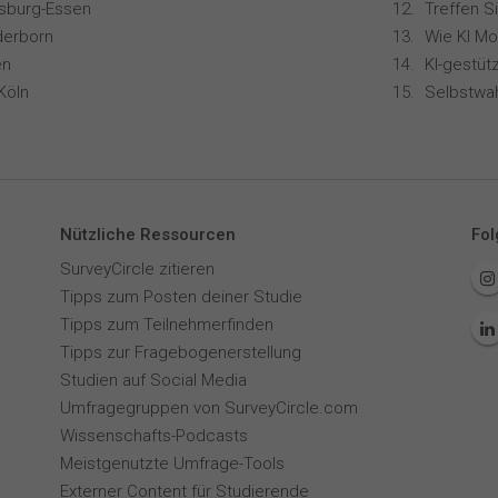
isburg-Essen
Treffen S
derborn
en
Köln
Selbstwa
Nützliche Ressourcen
Fol
SurveyCircle zitieren
Tipps zum Posten deiner Studie
Tipps zum Teilnehmerfinden
Tipps zur Fragebogenerstellung
Studien auf Social Media
Umfragegruppen von SurveyCircle.com
Wissenschafts-Podcasts
Meistgenutzte Umfrage-Tools
Externer Content für Studierende