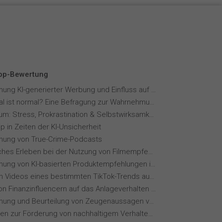
Top-Bewertung
Wahrnehmung KI-generierter Werbung und Einfluss auf Markenvertrauen
Wie normal ist normal? Eine Befragung zur Wahrnehmung von Essverhalten
Fernstudium: Stress, Prokrastination & Selbstwirksamkeit
p in Zeiten der KI-Unsicherheit
ung von True-Crime-Podcasts
Menschliches Erleben bei der Nutzung von Filmempfehlungssystemen
Wahrnehmung von KI-basierten Produktempfehlungen in Mode-Online-Shops
Wie wirken Videos eines bestimmten TikTok-Trends auf dich?
Einfluss von Finanzinfluencern auf das Anlageverhalten der Gen Z⁠
Wahrnehmung und Beurteilung von Zeugenaussagen vor Gericht
Maßnahmen zur Förderung von nachhaltigem Verhalten von Hotelgästen