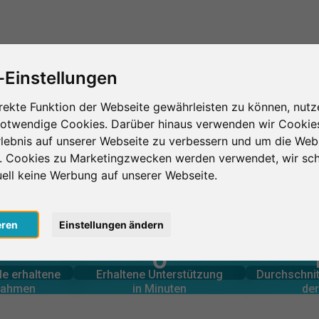
Das ist SurveyCircle
Teilnehmer finden
S
-Einstellungen
rekte Funktion der Webseite gewährleisten zu können, nutz
notwendige Cookies. Darüber hinaus verwenden wir Cookie
vre
lebnis auf unserer Webseite zu verbessern und um die Web
n. Cookies zu Marketingzwecken werden verwendet, wir sch
uell keine Werbung auf unserer Webseite.
eren
Einstellungen ändern
0
lnahmen
in Minuten
Anzahl d
le erbrachte
Geleistete Unterstützung
le erhaltene
Erhaltene Unterstützung
Durchschnit
0
lnahmen
in Minuten
der