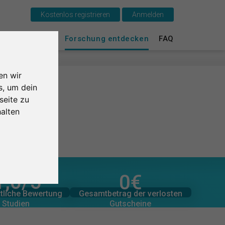
Kostenlos registrieren
Anmelden
Das ist SurveyCircle
urvey Ranking
Forschung entdecken
FAQ
Survey Ranking
en wir
Forschung entdecken
s, um dein
seite zu
FAQ
alten
Kostenlos registrieren
Anmelden
1,0
/5
0
€
zugesagten Spenden
English
er Bewertungen
0
Gesamtbetrag der
Gesamtbetrag der verlosten
tliche Bewertung
0
€
Gutscheine
 Studien
Nederlands