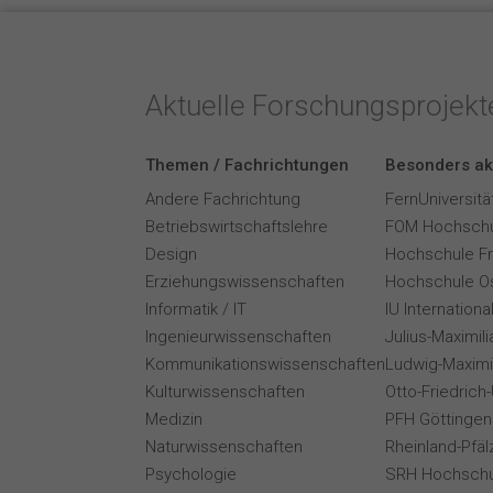
Aktuelle Forschungsprojek
Themen / Fachrichtungen
Besonders ak
Andere Fachrichtung
FernUniversitä
Betriebswirtschaftslehre
FOM Hochschu
Design
Hochschule F
Erziehungswissenschaften
Hochschule O
Informatik / IT
IU Internation
Ingenieurwissenschaften
Julius-Maximil
Kommunikationswissenschaften
Ludwig-Maximi
Kulturwissenschaften
Otto-Friedrich
Medizin
PFH Göttingen
Naturwissenschaften
Rheinland-Pfäl
Psychologie
SRH Hochschu