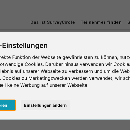
Das ist SurveyCircle
Teilnehmer finden
S
-Einstellungen
eck
rekte Funktion der Webseite gewährleisten zu können, nutz
notwendige Cookies. Darüber hinaus verwenden wir Cookie
lebnis auf unserer Webseite zu verbessern und um die Web
n. Cookies zu Marketingzwecken werden verwendet, wir sch
uell keine Werbung auf unserer Webseite.
0
lnahmen
in Minuten
eren
Einstellungen ändern
Anzahl d
le erbrachte
Geleistete Unterstützung
le erhaltene
Erhaltene Unterstützung
Durchschnit
0
lnahmen
in Minuten
der