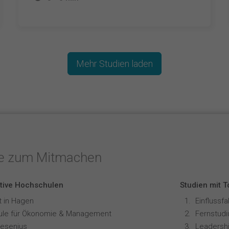
Mehr Studien laden
te zum Mitmachen
tive Hochschulen
Studien mit 
t in Hagen
Einflussf
le für Ökonomie & Management
resenius
Leadershi