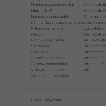
Erziehungswissenschaften
Hochschule für
Informatik / IT
Hochschule O
Ingenieurwissenschaften
IU Internation
Kommunikationswissenschaften
Julius-Maximil
Kulturwissenschaften
Ludwig-Maximi
Medizin
Rheinland-Pfäl
Naturwissenschaften
SRH Hochschu
Psychologie
Universität Du
Soziologie
Universität Mü
Sportwissenschaften
Universität Pa
Sprachwissenschaften
Universität Wi
Volkswirtschaftslehre
Universität zu 
Wirtschaftspsychologie
Über SurveyCircle