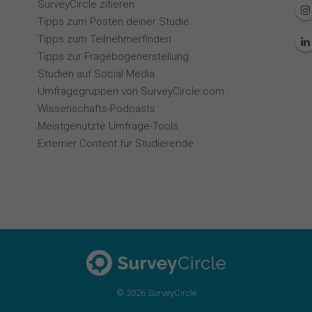
SurveyCircle zitieren
Tipps zum Posten deiner Studie
Tipps zum Teilnehmerfinden
Tipps zur Fragebogenerstellung
Studien auf Social Media
Umfragegruppen von SurveyCircle.com
Wissenschafts-Podcasts
Meistgenutzte Umfrage-Tools
Externer Content für Studierende
© 2026 SurveyCircle