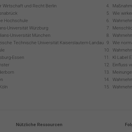
 Wirtschaft und Recht Berlin
snabrück
ale Hochschule
Wahrnehm
ians-Universität Würzburg
lians-Universität München
zische Technische Universität Kaiserslautern-Landau
le
isburg-Essen
KI Label 
nster
derborn
en
Köln
Nützliche Ressourcen
Fol