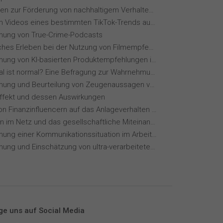
Maßnahmen zur Förderung von nachhaltigem Verhalten von Hotelgästen
Wie wirken Videos eines bestimmten TikTok-Trends auf dich?
ung von True-Crime-Podcasts
Menschliches Erleben bei der Nutzung von Filmempfehlungssystemen
Wahrnehmung von KI-basierten Produktempfehlungen in Mode-Online-Shops
Wie normal ist normal? Eine Befragung zur Wahrnehmung von Essverhalten
Wahrnehmung und Beurteilung von Zeugenaussagen vor Gericht
Effekt und dessen Auswirkungen
Einfluss von Finanzinfluencern auf das Anlageverhalten der Gen Z⁠
Meinungen im Netz und das gesellschaftliche Miteinander
Wahrnehmung einer Kommunikationssituation im Arbeitskontext
Wahrnehmung und Einschätzung von ultra-verarbeiteten Lebensmitteln
ge uns auf Social Media