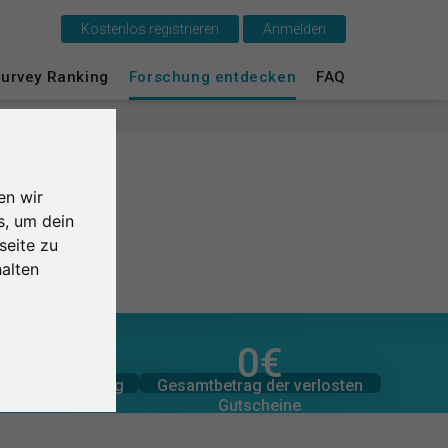
Kostenlos registrieren
Anmelden
urvey Ranking
Forschung entdecken
FAQ
Das ist SurveyCircle
Survey Ranking
Forschung entdecken
en wir
s, um dein
FAQ
seite zu
alten
Kostenlos registrieren
Anmelden
1,0
/5
0
€
zugesagten Spenden
er Bewertungen
0
Gesamtbetrag der
Gesamtbetrag der verlosten
tliche Bewertung
0
€
English
Gutscheine
 Studien
Nederlands