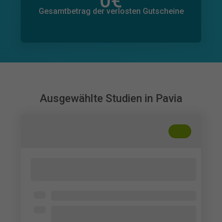
0
€
Gesamtbetrag der zugesagten Spenden
0
€
Gesamtbetrag der verlosten Gutscheine
Ausgewählte Studien in Pavia
+
??
Comprendere l'esperienza nelle sale
d'attesa di pronto soccorso
University of Pavia
Esperienza in pronto soccorso non più
di 4 anni fa, 18+, madrelingua italiana,