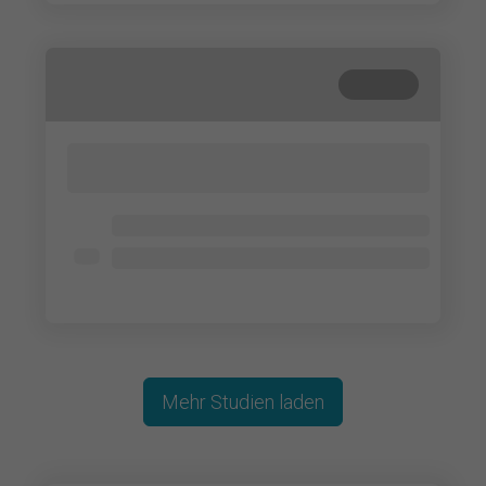
Beendet
Lorem ipsum dolor sit amet, consectetur
adipisicing elit. Cum, nemo?
Lorem ipsum dolor
Lorem ipsum dolor
Lorem ipsum dolor
Mehr Studien laden