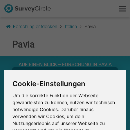
Forschung entdecken
Italien
Pavia
Pavia
Das ist SurveyCircle
AUF EINEN BLICK – FORSCHUNG IN PAVIA
Survey Ranking
0
Forschung entdecken
Cookie-Einstellungen
Studien
Aktuell bei SurveyCircle veröffentlichte
Bisher bei SurveyCircle veröffentlichte
0
Studien
Um die korrekte Funktion der Webseite
FAQ
gewährleisten zu können, nutzen wir technisch
notwendige Cookies. Darüber hinaus
Kostenlos registrieren
verwenden wir Cookies, um dein
0
Nutzungserlebnis auf unserer Webseite zu
Anmelden
Studienteilnahmen