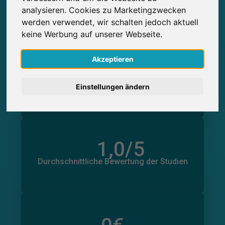
Über SurveyCircle erbrachte
Über SurveyCircle erhaltene
0
analysieren. Cookies zu Marketingzwecken
Studienteilnahmen
English
werden verwendet, wir schalten jedoch aktuell
keine Werbung auf unserer Webseite.
Nederlands
Akzeptieren
0
Español
in Minuten
Geleistete Unterstützung
Erhaltene Unterstützung
0
Einstellungen ändern
Français
in Minuten
Italiano
1,0
/5
Anzahl der Bewertungen
0
Durchschnittliche Bewertung der Studien