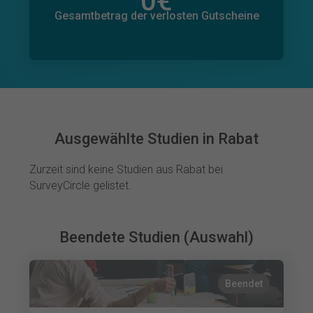
0
€
Gesamtbetrag der zugesagten Spenden
0
€
Gesamtbetrag der verlosten Gutscheine
Ausgewählte Studien in Rabat
Zurzeit sind keine Studien aus Rabat bei
SurveyCircle gelistet.
Beendete Studien (Auswahl)
Beendet