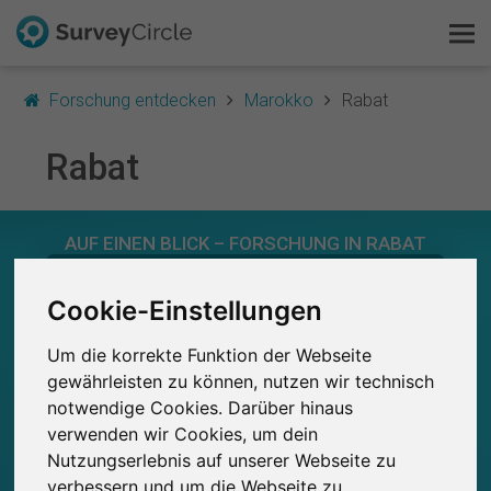
Forschung entdecken
Marokko
Rabat
Rabat
Das ist SurveyCircle
AUF EINEN BLICK – FORSCHUNG IN RABAT
Survey Ranking
0
Cookie-Einstellungen
Forschung entdecken
Studien
Aktuell bei SurveyCircle veröffentlichte
Bisher bei SurveyCircle veröffentlichte
0
Um die korrekte Funktion der Webseite
FAQ
Studien
gewährleisten zu können, nutzen wir technisch
notwendige Cookies. Darüber hinaus
Kostenlos registrieren
verwenden wir Cookies, um dein
Nutzungserlebnis auf unserer Webseite zu
0
Anmelden
Studienteilnahmen
verbessern und um die Webseite zu