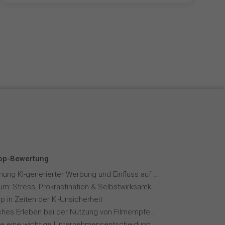
Top-Bewertung
Wahrnehmung KI-generierter Werbung und Einfluss auf Markenvertrauen
Fernstudium: Stress, Prokrastination & Selbstwirksamkeit
p in Zeiten der KI-Unsicherheit
Menschliches Erleben bei der Nutzung von Filmempfehlungssystemen
ie eine wichtige Unternehmensentscheidung