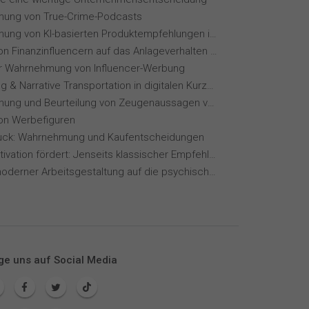
ung von True-Crime-Podcasts
Wahrnehmung von KI-basierten Produktempfehlungen in Mode-Online-Shops
Einfluss von Finanzinfluencern auf das Anlageverhalten der Gen Z⁠
ur Wahrnehmung von Influencer-Werbung
Storytelling & Narrative Transportation in digitalen Kurzvideoformaten
Wahrnehmung und Beurteilung von Zeugenaussagen vor Gericht
von Werbefiguren
ck: Wahrnehmung und Kaufentscheidungen
Wie KI Motivation fördert: Jenseits klassischer Empfehlungssysteme
Einfluss moderner Arbeitsgestaltung auf die psychische Gesundheit
ge uns auf Social Media