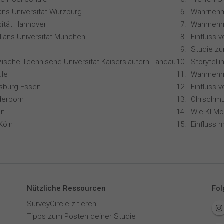
ians-Universität Würzburg
Wahrnehm
sität Hannover
lians-Universität München
Studie z
zische Technische Universität Kaiserslautern-Landau
le
isburg-Essen
Einfluss 
derborn
Ohrschmu
en
Köln
Nützliche Ressourcen
Fol
SurveyCircle zitieren
Tipps zum Posten deiner Studie