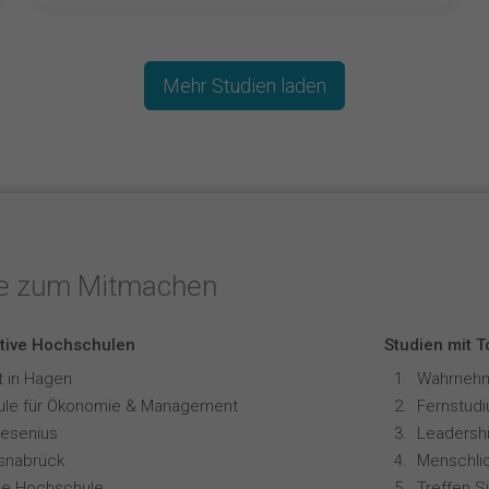
Mehr Studien laden
te zum Mitmachen
tive Hochschulen
Studien mit 
t in Hagen
le für Ökonomie & Management
resenius
Leadershi
snabrück
ale Hochschule
Treffen S