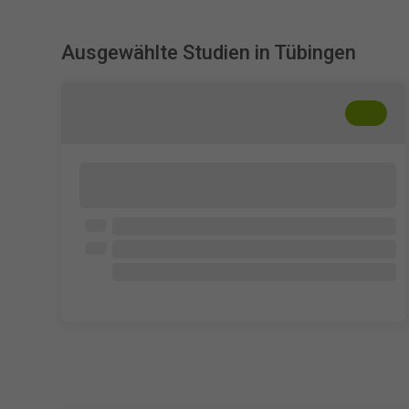
Ausgewählte Studien in Tübingen
+
??
Einfluss von Sprachverarbeitung auf
kognitive Prozesse
Eberhard Karls Universität Tübingen
Offen für alle
6 × 25 € Wunschgutschein
15 - 20 min