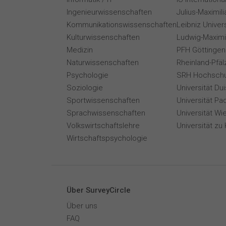
Ingenieurwissenschaften
Julius-Maximil
Kommunikationswissenschaften
Leibniz Univer
Kulturwissenschaften
Ludwig-Maximi
Medizin
PFH Göttingen
Naturwissenschaften
Rheinland-Pfäl
Psychologie
SRH Hochschu
Soziologie
Universität Du
Sportwissenschaften
Universität Pa
Sprachwissenschaften
Universität Wi
Volkswirtschaftslehre
Universität zu 
Wirtschaftspsychologie
Über SurveyCircle
Über uns
FAQ