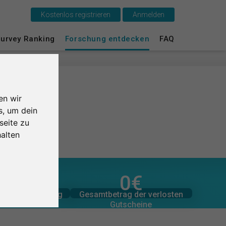
Kostenlos registrieren
Anmelden
urvey Ranking
Forschung entdecken
FAQ
Das ist SurveyCircle
Survey Ranking
Forschung entdecken
en wir
s, um dein
FAQ
seite zu
alten
Kostenlos registrieren
Anmelden
1,0
/5
0
€
zugesagten Spenden
er Bewertungen
0
Gesamtbetrag der
Gesamtbetrag der verlosten
tliche Bewertung
0
€
English
Gutscheine
 Studien
Nederlands