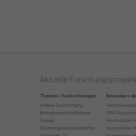
Aktuelle Forschungsprojek
Themen / Fachrichtungen
Besonders ak
Andere Fachrichtung
FernUniversitä
Betriebswirtschaftslehre
FOM Hochschu
Design
Hochschule F
Erziehungswissenschaften
Hochschule O
Informatik / IT
IU Internation