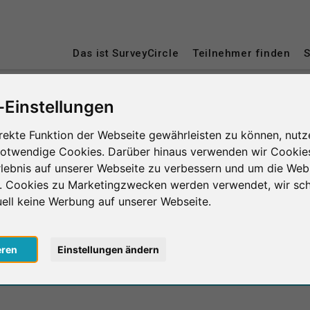
Das ist SurveyCircle
Teilnehmer finden
S
-Einstellungen
ngen
rekte Funktion der Webseite gewährleisten zu können, nutz
notwendige Cookies. Darüber hinaus verwenden wir Cookie
lebnis auf unserer Webseite zu verbessern und um die Web
n. Cookies zu Marketingzwecken werden verwendet, wir sch
uell keine Werbung auf unserer Webseite.
0
lnahmen
in Minuten
eren
Einstellungen ändern
Anzahl d
le erbrachte
Geleistete Unterstützung
le erhaltene
Erhaltene Unterstützung
Durchschnit
0
lnahmen
in Minuten
der