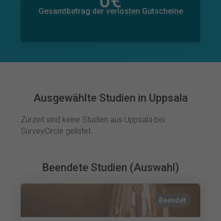
0
€
Gesamtbetrag der zugesagten Spenden
0
€
Gesamtbetrag der verlosten Gutscheine
Ausgewählte Studien in Uppsala
Zurzeit sind keine Studien aus Uppsala bei
SurveyCircle gelistet.
Beendete Studien (Auswahl)
Beendet