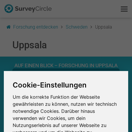
Forschung entdecken
Schweden
Uppsala
Uppsala
Das ist SurveyCircle
AUF EINEN BLICK – FORSCHUNG IN UPPSALA
Survey Ranking
0
Forschung entdecken
Cookie-Einstellungen
Studien
Aktuell bei SurveyCircle veröffentlichte
Bisher bei SurveyCircle veröffentlichte
0
Studien
Um die korrekte Funktion der Webseite
FAQ
gewährleisten zu können, nutzen wir technisch
notwendige Cookies. Darüber hinaus
Kostenlos registrieren
verwenden wir Cookies, um dein
0
Nutzungserlebnis auf unserer Webseite zu
Anmelden
Studienteilnahmen