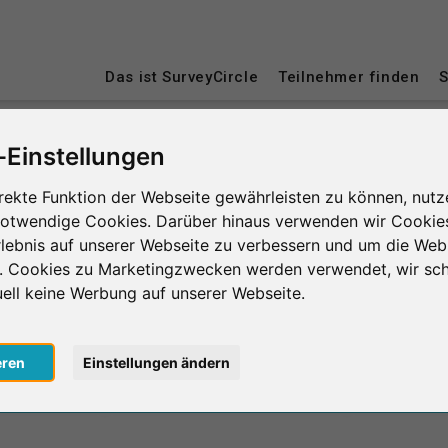
Das ist SurveyCircle
Teilnehmer finden
S
-Einstellungen
ningen
rekte Funktion der Webseite gewährleisten zu können, nutz
notwendige Cookies. Darüber hinaus verwenden wir Cookie
lebnis auf unserer Webseite zu verbessern und um die Web
n. Cookies zu Marketingzwecken werden verwendet, wir sch
uell keine Werbung auf unserer Webseite.
0
lnahmen
in Minuten
eren
Einstellungen ändern
Anzahl d
le erbrachte
Geleistete Unterstützung
EN
le erhaltene
Erhaltene Unterstützung
Durchschnit
0
lnahmen
in Minuten
der