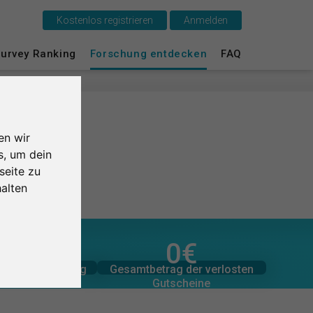
Kostenlos registrieren
Anmelden
urvey Ranking
Forschung entdecken
FAQ
Das ist SurveyCircle
Survey Ranking
Forschung entdecken
en wir
s, um dein
FAQ
seite zu
alten
Kostenlos registrieren
Anmelden
1,0
/5
0
€
zugesagten Spenden
er Bewertungen
0
Gesamtbetrag der
Gesamtbetrag der verlosten
tliche Bewertung
0
€
English
Gutscheine
 Studien
Nederlands