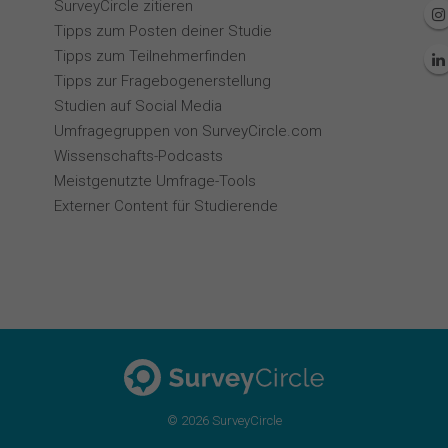
SurveyCircle zitieren
Tipps zum Posten deiner Studie
Tipps zum Teilnehmerfinden
Tipps zur Fragebogenerstellung
Studien auf Social Media
Umfragegruppen von SurveyCircle.com
Wissenschafts-Podcasts
Meistgenutzte Umfrage-Tools
Externer Content für Studierende
© 2026 SurveyCircle