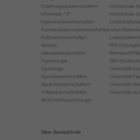
Erziehungswissenschaften
Hochschule für
Informatik / IT
Hochschule O
Ingenieurwissenschaften
IU Internation
Kommunikationswissenschaften
Julius-Maximil
Kulturwissenschaften
Ludwig-Maximi
Medizin
PFH Göttingen
Naturwissenschaften
Rheinland-Pfäl
Psychologie
SRH Hochschu
Soziologie
Universität Du
Sportwissenschaften
Universität Pa
Sprachwissenschaften
Universität Wi
Volkswirtschaftslehre
Universität zu 
Wirtschaftspsychologie
Über SurveyCircle