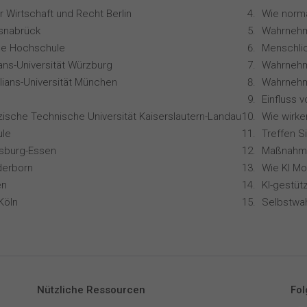
 Wirtschaft und Recht Berlin
snabrück
Wahrnehm
ale Hochschule
ians-Universität Würzburg
lians-Universität München
zische Technische Universität Kaiserslautern-Landau
le
Treffen S
isburg-Essen
derborn
en
Köln
Selbstwa
Nützliche Ressourcen
Fol