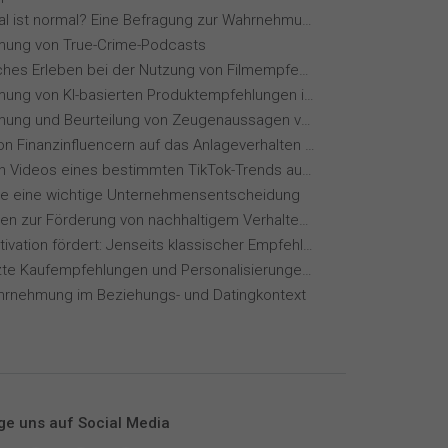
Wie normal ist normal? Eine Befragung zur Wahrnehmung von Essverhalten
ung von True-Crime-Podcasts
Menschliches Erleben bei der Nutzung von Filmempfehlungssystemen
Wahrnehmung von KI-basierten Produktempfehlungen in Mode-Online-Shops
Wahrnehmung und Beurteilung von Zeugenaussagen vor Gericht
Einfluss von Finanzinfluencern auf das Anlageverhalten der Gen Z⁠
Wie wirken Videos eines bestimmten TikTok-Trends auf dich?
ie eine wichtige Unternehmensentscheidung
Maßnahmen zur Förderung von nachhaltigem Verhalten von Hotelgästen
Wie KI Motivation fördert: Jenseits klassischer Empfehlungssysteme
KI-gestützte Kaufempfehlungen und Personalisierungen im Online-Handel
hrnehmung im Beziehungs- und Datingkontext
ge uns auf Social Media