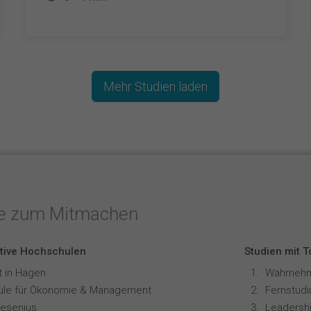
Mehr Studien laden
te zum Mitmachen
tive Hochschulen
Studien mit 
t in Hagen
le für Ökonomie & Management
resenius
Leadershi