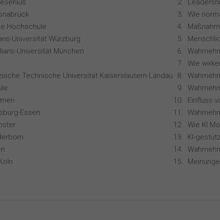
resenius
Leadershi
snabrück
ale Hochschule
ians-Universität Würzburg
lians-Universität München
zische Technische Universität Kaiserslautern-Landau
le
Wahrnehm
remen
isburg-Essen
nster
derborn
en
Köln