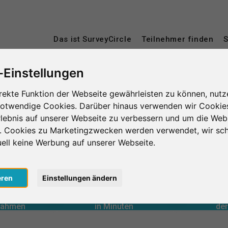
Das ist SurveyCircle
Teilnehmer finden
S
-Einstellungen
Worcester
rekte Funktion der Webseite gewährleisten zu können, nutz
notwendige Cookies. Darüber hinaus verwenden wir Cookie
lebnis auf unserer Webseite zu verbessern und um die Web
n. Cookies zu Marketingzwecken werden verwendet, wir sch
uell keine Werbung auf unserer Webseite.
0
eren
Einstellungen ändern
lnahmen
in Minuten
Anzahl d
le erbrachte
Geleistete Unterstützung
ER
le erhaltene
Erhaltene Unterstützung
Durchschnit
0
lnahmen
in Minuten
der