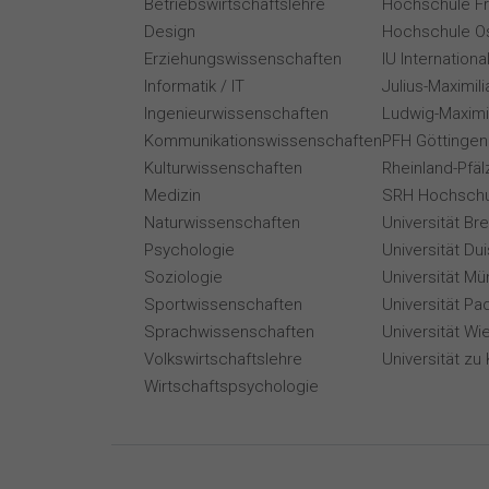
Betriebswirtschaftslehre
Hochschule F
Design
Hochschule O
Erziehungswissenschaften
IU Internation
Informatik / IT
Julius-Maximil
Ingenieurwissenschaften
Ludwig-Maximi
Kommunikationswissenschaften
PFH Göttingen
Kulturwissenschaften
Rheinland-Pfäl
Medizin
SRH Hochschu
Naturwissenschaften
Universität B
Psychologie
Universität Du
Soziologie
Universität Mü
Sportwissenschaften
Universität Pa
Sprachwissenschaften
Universität Wi
Volkswirtschaftslehre
Universität zu 
Wirtschaftspsychologie