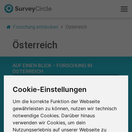
Forschung entdecken
Österreich
Österreich
Das ist SurveyCircle
AUF EINEN BLICK – FORSCHUNG IN
ÖSTERREICH
Survey Ranking
Forschung entdecken
0
Cookie-Einstellungen
Studien
Aktuell bei SurveyCircle veröffentlichte
Bisher bei SurveyCircle veröffentlichte
0
FAQ
Um die korrekte Funktion der Webseite
Studien
gewährleisten zu können, nutzen wir technisch
notwendige Cookies. Darüber hinaus
Kostenlos registrieren
verwenden wir Cookies, um dein
Nutzungserlebnis auf unserer Webseite zu
Anmelden