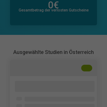
0
€
Gesamtbetrag der zugesagten Spenden
0
€
Gesamtbetrag der verlosten Gutscheine
Ausgewählte Studien in Österreich
+
??
KI-gestützte Kaufempfehlungen und
Personalisierungen im Online-Handel
Hochschule Burgenland
Konsument*innen aus dem