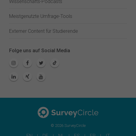
Wissenschafts-Podcasts
Meistgenutzte Umfrage-Tools
Externer Content für Studierende
Folge uns auf Social Media
© 2026 SurveyCircle
EN
DE
NL
ES
FR
IT