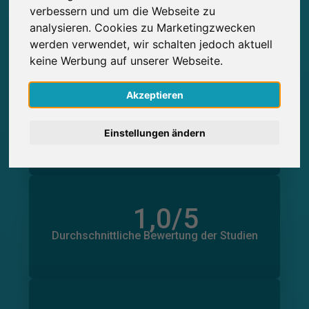
0
Studienteilnahmen
verbessern und um die Webseite zu
Über SurveyCircle erbrachte
Über SurveyCircle erhaltene
0
analysieren. Cookies zu Marketingzwecken
English
Studienteilnahmen
werden verwendet, wir schalten jedoch aktuell
keine Werbung auf unserer Webseite.
Nederlands
Akzeptieren
Español
0
in Minuten
Geleistete Unterstützung
Erhaltene Unterstützung
0
Français
Einstellungen ändern
in Minuten
Italiano
1,0
/5
Anzahl der Bewertungen
0
Durchschnittliche Bewertung der Studien