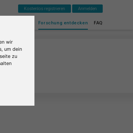
Kostenlos registrieren
Anmelden
Das ist SurveyCircle
urvey Ranking
Forschung entdecken
FAQ
Survey Ranking
en wir
Forschung entdecken
s, um dein
seite zu
FAQ
alten
Kostenlos registrieren
Anmelden
English
Nederlands