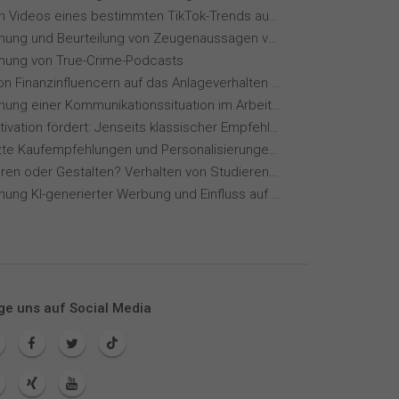
Wie wirken Videos eines bestimmten TikTok-Trends auf dich?
Wahrnehmung und Beurteilung von Zeugenaussagen vor Gericht
ung von True-Crime-Podcasts
Einfluss von Finanzinfluencern auf das Anlageverhalten der Gen Z⁠
Wahrnehmung einer Kommunikationssituation im Arbeitskontext
Wie KI Motivation fördert: Jenseits klassischer Empfehlungssysteme
KI-gestützte Kaufempfehlungen und Personalisierungen im Online-Handel
Konsumieren oder Gestalten? Verhalten von Studierenden im Vergleich
Wahrnehmung KI-generierter Werbung und Einfluss auf Markenvertrauen
ge uns auf Social Media