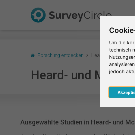
Cookie
Um die kor
technisch 
Forschung entdecken
Heard- und McDonald
Nutzungser
analysiere
Heard- und McDona
jedoch akt
Akzepti
Ausgewählte Studien in Heard- und Mc