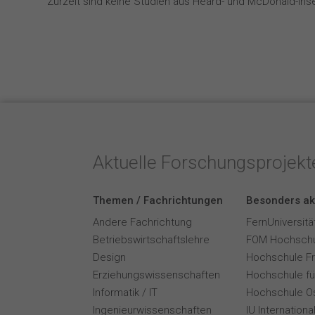
Zurzeit sind keine Studien aus Heard- und McDonald-Insel
Aktuelle Forschungsprojek
Themen / Fachrichtungen
Besonders ak
Andere Fachrichtung
FernUniversitä
Betriebswirtschaftslehre
FOM Hochschu
Design
Hochschule F
Erziehungswissenschaften
Hochschule für
Informatik / IT
Hochschule O
Ingenieurwissenschaften
IU Internation