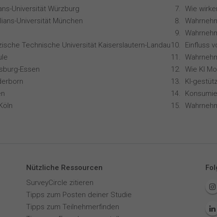
ians-Universität Würzburg
lians-Universität München
Wahrnehm
zische Technische Universität Kaiserslautern-Landau
le
isburg-Essen
derborn
en
Köln
Nützliche Ressourcen
Fol
SurveyCircle zitieren
Tipps zum Posten deiner Studie
Tipps zum Teilnehmerfinden