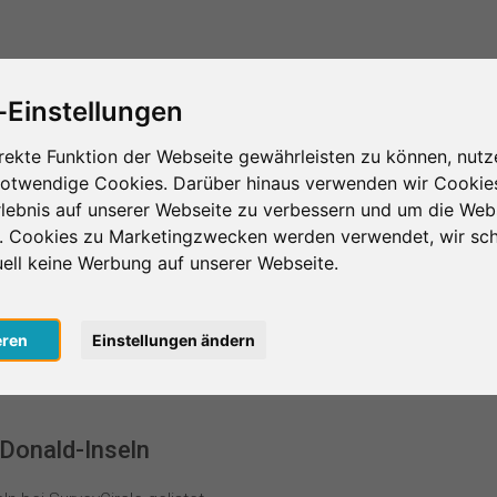
Das ist SurveyCircle
Teilnehmer finden
S
-Einstellungen
rekte Funktion der Webseite gewährleisten zu können, nutz
notwendige Cookies. Darüber hinaus verwenden wir Cookie
-Inseln
lebnis auf unserer Webseite zu verbessern und um die Web
n. Cookies zu Marketingzwecken werden verwendet, wir sch
ld-Inseln
uell keine Werbung auf unserer Webseite.
eren
Einstellungen ändern
Donald-Inseln