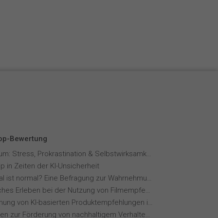
Español
Français
Italiano
Top-Bewertung
Fernstudium: Stress, Prokrastination & Selbstwirksamkeit
p in Zeiten der KI-Unsicherheit
Wie normal ist normal? Eine Befragung zur Wahrnehmung von Essverhalten
Menschliches Erleben bei der Nutzung von Filmempfehlungssystemen
Wahrnehmung von KI-basierten Produktempfehlungen in Mode-Online-Shops
Maßnahmen zur Förderung von nachhaltigem Verhalten von Hotelgästen