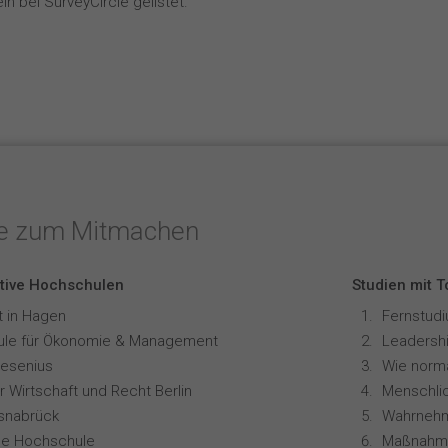
n bei SurveyCircle gelistet.
te zum Mitmachen
tive Hochschulen
Studien mit 
t in Hagen
le für Ökonomie & Management
Leadershi
resenius
 Wirtschaft und Recht Berlin
snabrück
ale Hochschule