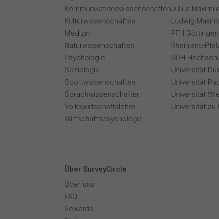
Kommunikationswissenschaften
Julius-Maximil
Kulturwissenschaften
Ludwig-Maximi
Medizin
PFH Göttingen
Naturwissenschaften
Rheinland-Pfäl
Psychologie
SRH Hochschu
Soziologie
Universität Du
Sportwissenschaften
Universität Pa
Sprachwissenschaften
Universität Wi
Volkswirtschaftslehre
Universität zu 
Wirtschaftspsychologie
Über SurveyCircle
Über uns
FAQ
Rewards