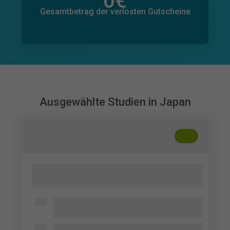
0
€
Gesamtbetrag der zugesagten Spenden
0
€
Gesamtbetrag der verlosten Gutscheine
Ausgewählte Studien in Japan
+
??
Travel Information and Destination
Choice in Japan
The Kyoto College of Graduate Studies
for Informatics
Offen für alle