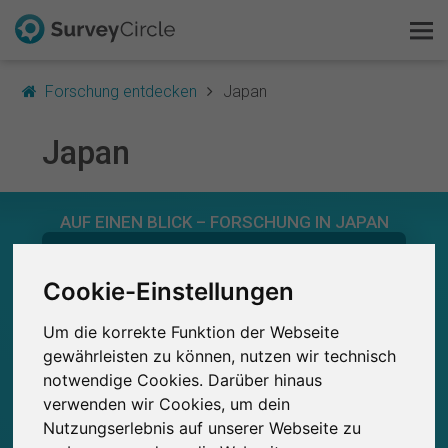
Forschung entdecken
Japan
Japan
Das ist SurveyCircle
AUF EINEN BLICK – FORSCHUNG IN JAPAN
Survey Ranking
0
Forschung entdecken
Studien
Cookie-Einstellungen
Aktuell bei SurveyCircle veröffentlichte
Bisher bei SurveyCircle veröffentlichte
0
Studien
Um die korrekte Funktion der Webseite
FAQ
gewährleisten zu können, nutzen wir technisch
notwendige Cookies. Darüber hinaus
Kostenlos registrieren
verwenden wir Cookies, um dein
0
Nutzungserlebnis auf unserer Webseite zu
Anmelden
Studienteilnahmen