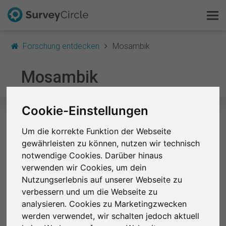
Forschung entdecken
Mosambik
Das ist SurveyCircle
Mosambik
Survey Ranking
Cookie-Einstellungen
Forschung entdecken
Um die korrekte Funktion der Webseite
Ausgewählte Studien in Mosambik
gewährleisten zu können, nutzen wir technisch
FAQ
notwendige Cookies. Darüber hinaus
verwenden wir Cookies, um dein
+
??
Kostenlos registrieren
Nutzungserlebnis auf unserer Webseite zu
verbessern und um die Webseite zu
Anmelden
Decision-making about money, rewards,
analysieren. Cookies zu Marketingzwecken
and the future
werden verwendet, wir schalten jedoch aktuell
English