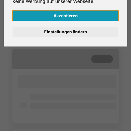
keine Werbung auf unserer Webseite.
South African residents (age 18+)
Nederlands
4 - 6 min
Akzeptieren
Español
Einstellungen ändern
Français
Italiano
Beendet
Lorem ipsum dolor sit amet, consectetur
adipisicing elit. Cum, nemo?
Lorem ipsum dolor
Lorem ipsum dolor
Lorem ipsum dolor