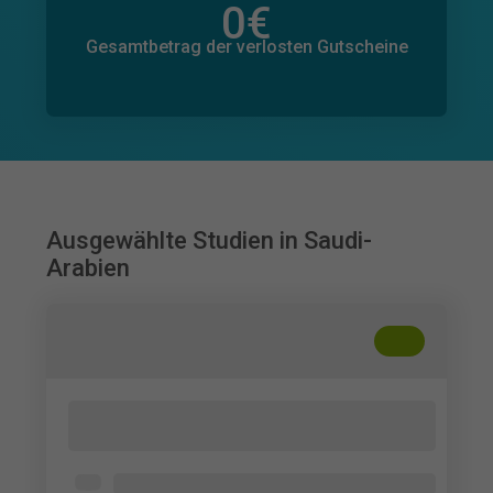
0
€
Gesamtbetrag der zugesagten Spenden
0
€
Gesamtbetrag der verlosten Gutscheine
Ausgewählte Studien in Saudi-
Arabien
+
??
AI Tools and High School Students'
Learning Habits
High school students