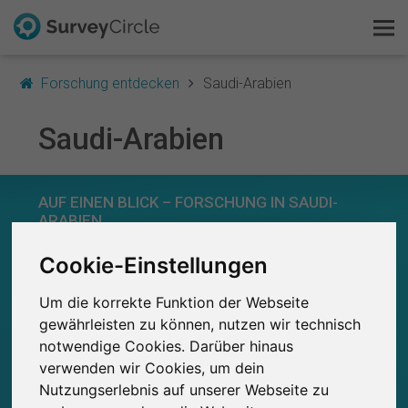
Forschung entdecken
Saudi-Arabien
Saudi-Arabien
Das ist SurveyCircle
AUF EINEN BLICK – FORSCHUNG IN SAUDI-
Survey Ranking
ARABIEN
Forschung entdecken
Cookie-Einstellungen
0
Studien
Aktuell bei SurveyCircle veröffentlichte
Bisher bei SurveyCircle veröffentlichte
Um die korrekte Funktion der Webseite
0
FAQ
Studien
gewährleisten zu können, nutzen wir technisch
notwendige Cookies. Darüber hinaus
Kostenlos registrieren
verwenden wir Cookies, um dein
Nutzungserlebnis auf unserer Webseite zu
Anmelden