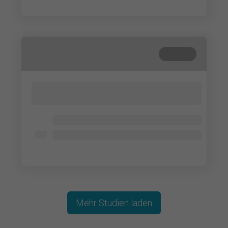
Lorem ipsum dolor
Beendet
Lorem ipsum dolor sit amet, consectetur
adipisicing elit. Cum, nemo?
Lorem ipsum dolor
Lorem ipsum dolor
Lorem ipsum dolor
Mehr Studien laden