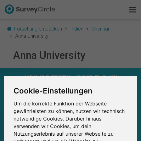
Forschung entdecken
Indien
Chennai
Anna University
Anna University
Das ist SurveyCircle
Survey Ranking
ANNA UNIVERSITY – AUF EINEN BLICK
Forschung entdecken
Cookie-Einstellungen
0
Studien
Um die korrekte Funktion der Webseite
Aktuell bei SurveyCircle veröffentlichte
Bisher bei SurveyCircle veröffentlichte
FAQ
0
Studien
gewährleisten zu können, nutzen wir technisch
notwendige Cookies. Darüber hinaus
Kostenlos registrieren
verwenden wir Cookies, um dein
Nutzungserlebnis auf unserer Webseite zu
Anmelden