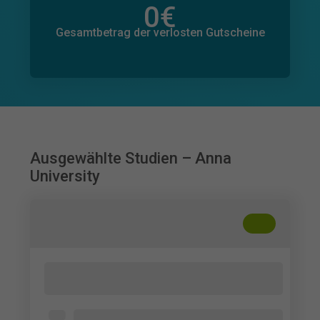
0
€
Gesamtbetrag der zugesagten Spenden
0
€
Gesamtbetrag der verlosten Gutscheine
Ausgewählte Studien – Anna
University
+
??
Innovative Product Launch Strategies
for Hermetic Door Operators
Marketing and sales professionals, or