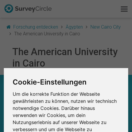
Forschung entdecken
Ägypten
New Cairo City
The American University in Cairo
The American University
Das ist SurveyCircle
in Cairo
Survey Ranking
Cookie-Einstellungen
Forschung entdecken
THE AMERICAN UNIVERSITY IN CAIRO – AUF
EINEN BLICK
Um die korrekte Funktion der Webseite
FAQ
gewährleisten zu können, nutzen wir technisch
0
notwendige Cookies. Darüber hinaus
Studien
Kostenlos registrieren
Aktuell bei SurveyCircle veröffentlichte
Bisher bei SurveyCircle veröffentlichte
verwenden wir Cookies, um dein
0
Studien
Nutzungserlebnis auf unserer Webseite zu
Anmelden
verbessern und um die Webseite zu