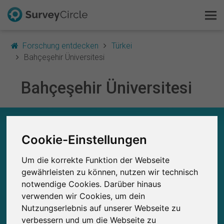
Forschung entdecken
Türkei
Bahçeşehir Üniversitesi
Bahçeşehir Üniversitesi
Das ist SurveyCircle
Survey Ranking
BAHÇEŞEHIR ÜNIVERSITESI – AUF EINEN
BLICK
Cookie-Einstellungen
Forschung entdecken
0
Um die korrekte Funktion der Webseite
FAQ
Studien
gewährleisten zu können, nutzen wir technisch
Aktuell bei SurveyCircle veröffentlichte
Bisher bei SurveyCircle veröffentlichte
0
notwendige Cookies. Darüber hinaus
Studien
Kostenlos registrieren
verwenden wir Cookies, um dein
Nutzungserlebnis auf unserer Webseite zu
Anmelden
verbessern und um die Webseite zu