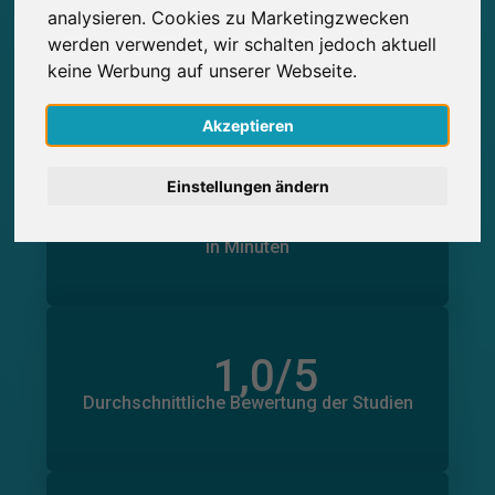
analysieren. Cookies zu Marketingzwecken
0
English
Studienteilnahmen
werden verwendet, wir schalten jedoch aktuell
Über SurveyCircle erbrachte
Über SurveyCircle erhaltene
0
keine Werbung auf unserer Webseite.
Studienteilnahmen
Nederlands
Akzeptieren
Español
0
Einstellungen ändern
Français
in Minuten
Geleistete Unterstützung
Erhaltene Unterstützung
0
in Minuten
Italiano
1,0
/5
Anzahl der Bewertungen
0
Durchschnittliche Bewertung der Studien