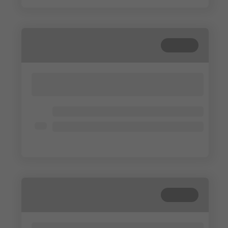
Beendet
Lorem ipsum dolor sit amet, consectetur
adipisicing elit. Cum, nemo?
Lorem ipsum dolor
Lorem ipsum dolor
Lorem ipsum dolor
Beendet