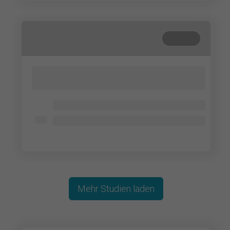
Beendet
Lorem ipsum dolor sit amet, consectetur
adipisicing elit. Cum, nemo?
Lorem ipsum dolor
Lorem ipsum dolor
Lorem ipsum dolor
Mehr Studien laden