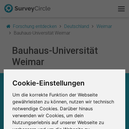
Forschung entdecken
Deutschland
Weimar
Bauhaus-Universität Weimar
Bauhaus-Universität
Das ist SurveyCircle
Weimar
Survey Ranking
Forschung entdecken
Cookie-Einstellungen
BAUHAUS-UNIVERSITÄT WEIMAR – AUF EINEN
BLICK
Um die korrekte Funktion der Webseite
FAQ
gewährleisten zu können, nutzen wir technisch
0
Studien
notwendige Cookies. Darüber hinaus
Kostenlos registrieren
Aktuell bei SurveyCircle veröffentlichte
Bisher bei SurveyCircle veröffentlichte
0
verwenden wir Cookies, um dein
Studien
Nutzungserlebnis auf unserer Webseite zu
Anmelden