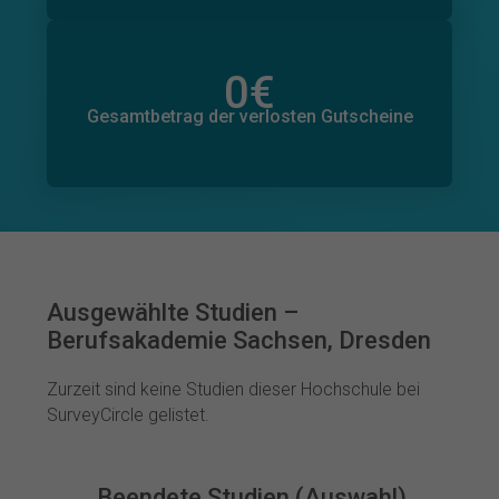
0
€
Gesamtbetrag der zugesagten Spenden
0
€
Gesamtbetrag der verlosten Gutscheine
Ausgewählte Studien –
Berufsakademie Sachsen, Dresden
Zurzeit sind keine Studien dieser Hochschule bei
SurveyCircle gelistet.
Beendete Studien (Auswahl)