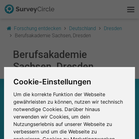
Forschung entdecken
Deutschland
Dresden
Berufsakademie Sachsen, Dresden
Berufsakademie
Das ist SurveyCircle
Sachsen, Dresden
Survey Ranking
Cookie-Einstellungen
Forschung entdecken
BERUFSAKADEMIE SACHSEN, DRESDEN – AUF
Um die korrekte Funktion der Webseite
EINEN BLICK
FAQ
gewährleisten zu können, nutzen wir technisch
notwendige Cookies. Darüber hinaus
0
Kostenlos registrieren
Studien
verwenden wir Cookies, um dein
Aktuell bei SurveyCircle veröffentlichte
Bisher bei SurveyCircle veröffentlichte
0
Nutzungserlebnis auf unserer Webseite zu
Studien
Anmelden
verbessern und um die Webseite zu
analysieren. Cookies zu Marketingzwecken