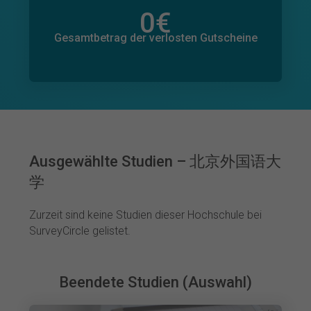
0
€
Gesamtbetrag der zugesagten Spenden
0
€
Gesamtbetrag der verlosten Gutscheine
Ausgewählte Studien – 北京外国语大
学
Zurzeit sind keine Studien dieser Hochschule bei
SurveyCircle gelistet.
Beendete Studien (Auswahl)