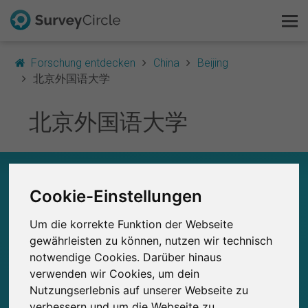
Forschung entdecken
China
Beijing
北京外国语大学
北京外国语大学
Das ist SurveyCircle
Survey Ranking
北京外国语大学 – AUF EINEN BLICK
Forschung entdecken
Cookie-Einstellungen
0
Studien
Um die korrekte Funktion der Webseite
FAQ
Aktuell bei SurveyCircle veröffentlichte
Bisher bei SurveyCircle veröffentlichte
0
gewährleisten zu können, nutzen wir technisch
Studien
notwendige Cookies. Darüber hinaus
Kostenlos registrieren
verwenden wir Cookies, um dein
Nutzungserlebnis auf unserer Webseite zu
Anmelden
verbessern und um die Webseite zu