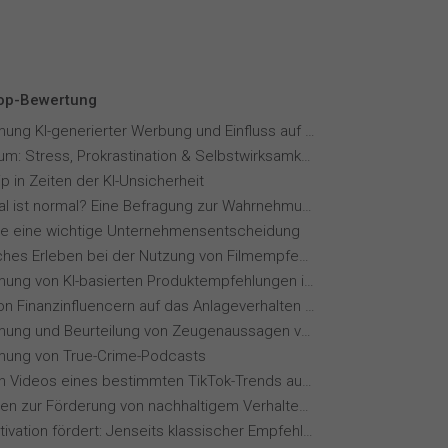
Top-Bewertung
Wahrnehmung KI-generierter Werbung und Einfluss auf Markenvertrauen
Fernstudium: Stress, Prokrastination & Selbstwirksamkeit
p in Zeiten der KI-Unsicherheit
Wie normal ist normal? Eine Befragung zur Wahrnehmung von Essverhalten
ie eine wichtige Unternehmensentscheidung
Menschliches Erleben bei der Nutzung von Filmempfehlungssystemen
Wahrnehmung von KI-basierten Produktempfehlungen in Mode-Online-Shops
Einfluss von Finanzinfluencern auf das Anlageverhalten der Gen Z⁠
Wahrnehmung und Beurteilung von Zeugenaussagen vor Gericht
ung von True-Crime-Podcasts
Wie wirken Videos eines bestimmten TikTok-Trends auf dich?
Maßnahmen zur Förderung von nachhaltigem Verhalten von Hotelgästen
Wie KI Motivation fördert: Jenseits klassischer Empfehlungssysteme