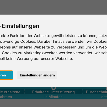
Das ist SurveyCircle
Teilnehmer finden
S
-Einstellungen
rekte Funktion der Webseite gewährleisten zu können, nutz
notwendige Cookies. Darüber hinaus verwenden wir Cookie
Belarusian State University of Informatics and Radioelectronics
lebnis auf unserer Webseite zu verbessern und um die Web
n. Cookies zu Marketingzwecken werden verwendet, wir sch
iversity of Informatics a
uell keine Werbung auf unserer Webseite.
eren
Einstellungen ändern
0
lnahmen
in Minuten
Anzahl d
le erbrachte
Geleistete Unterstützung
ICS AND RADIOELECTRONICS – AUF EINEN BLICK
le erhaltene
Erhaltene Unterstützung
Durchschnit
0
lnahmen
in Minuten
der