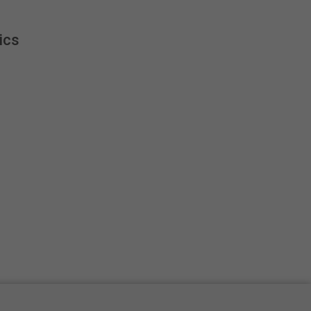
Español
ics
Français
Italiano