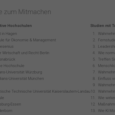
te zum Mitmachen
tive Hochschulen
Studien mit 
t in Hagen
le für Ökonomie & Management
resenius
Leadershi
 Wirtschaft und Recht Berlin
snabrück
Treffen S
ale Hochschule
ians-Universität Würzburg
lians-Universität München
zische Technische Universität Kaiserslautern-Landau
Wahrnehm
le
isburg-Essen
derborn