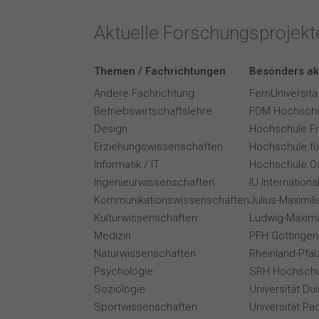
Aktuelle Forschungsprojek
Themen / Fachrichtungen
Besonders ak
Andere Fachrichtung
FernUniversitä
Betriebswirtschaftslehre
FOM Hochschu
Design
Hochschule F
Erziehungswissenschaften
Hochschule für
Informatik / IT
Hochschule O
Ingenieurwissenschaften
IU Internation
Kommunikationswissenschaften
Julius-Maximil
Kulturwissenschaften
Ludwig-Maximi
Medizin
PFH Göttingen
Naturwissenschaften
Rheinland-Pfäl
Psychologie
SRH Hochschu
Soziologie
Universität Du
Sportwissenschaften
Universität Pa