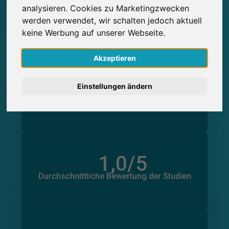
0
Studienteilnahmen
analysieren. Cookies zu Marketingzwecken
English
Über SurveyCircle erbrachte
Über SurveyCircle erhaltene
0
werden verwendet, wir schalten jedoch aktuell
Studienteilnahmen
keine Werbung auf unserer Webseite.
Nederlands
Akzeptieren
Español
0
in Minuten
Einstellungen ändern
Français
Geleistete Unterstützung
Erhaltene Unterstützung
0
in Minuten
Italiano
1,0
/5
Anzahl der Bewertungen
0
Durchschnittliche Bewertung der Studien