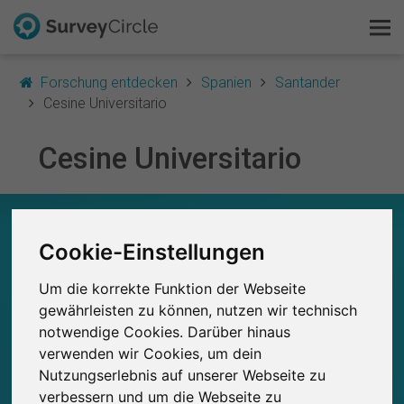
Forschung entdecken
Spanien
Santander
Cesine Universitario
Cesine Universitario
Das ist SurveyCircle
Survey Ranking
CESINE UNIVERSITARIO – AUF EINEN BLICK
Cookie-Einstellungen
Forschung entdecken
0
Studien
Um die korrekte Funktion der Webseite
FAQ
Aktuell bei SurveyCircle veröffentlichte
Bisher bei SurveyCircle veröffentlichte
0
gewährleisten zu können, nutzen wir technisch
Studien
notwendige Cookies. Darüber hinaus
Kostenlos registrieren
verwenden wir Cookies, um dein
Nutzungserlebnis auf unserer Webseite zu
Anmelden
verbessern und um die Webseite zu