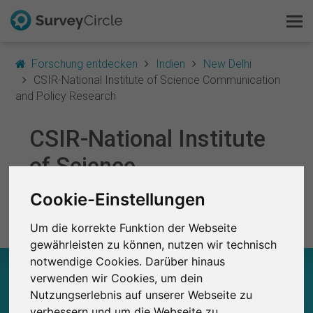
Forschung entdecken
Indien
New Delhi
CSIR-National Institute of Science Communication
and Policy Research
Das ist SurveyCircle
CSIR-National Institute
of Science
Survey Ranking
Communication and
Cookie-Einstellungen
Forschung entdecken
Policy Research
Um die korrekte Funktion der Webseite
FAQ
gewährleisten zu können, nutzen wir technisch
notwendige Cookies. Darüber hinaus
Kostenlos registrieren
CSIR-NATIONAL INSTITUTE OF SCIENCE
verwenden wir Cookies, um dein
COMMUNICATION AND POLICY RESEARCH –
Nutzungserlebnis auf unserer Webseite zu
AUF EINEN BLICK
Anmelden
verbessern und um die Webseite zu