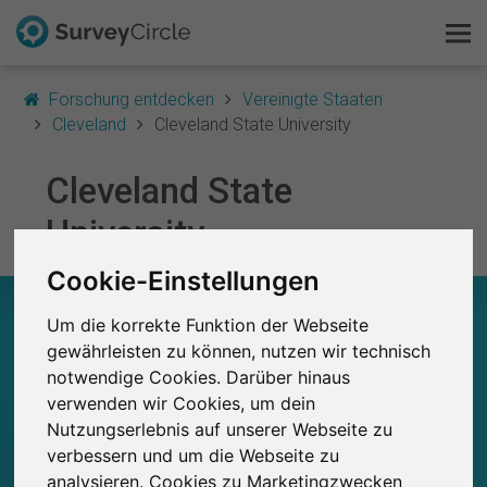
Forschung entdecken
Vereinigte Staaten
Cleveland
Cleveland State University
Das ist SurveyCircle
Cleveland State
University
Survey Ranking
Cookie-Einstellungen
Forschung entdecken
CLEVELAND STATE UNIVERSITY – AUF EINEN
Um die korrekte Funktion der Webseite
BLICK
FAQ
gewährleisten zu können, nutzen wir technisch
notwendige Cookies. Darüber hinaus
0
Kostenlos registrieren
Studien
verwenden wir Cookies, um dein
Aktuell bei SurveyCircle veröffentlichte
Bisher bei SurveyCircle veröffentlichte
Nutzungserlebnis auf unserer Webseite zu
0
Studien
Anmelden
verbessern und um die Webseite zu
analysieren. Cookies zu Marketingzwecken