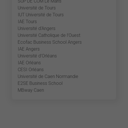
SUP'DE COM Le Mans
Université de Tours
IUT Université de Tours
IAE Tours
Université d'Angers
Université Catholique de l’Ouest
Ecofac Business School Angers
IAE Angers
Université d'Orléans
IAE Orléans
CESI Orléans
Université de Caen Normandie
E2SE Business School
MBway Caen