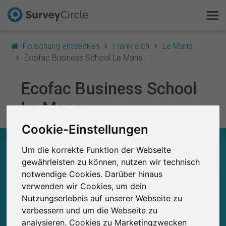
Forschung entdecken
Frankreich
Le Mans
Ecofac Business School Le Mans
Das ist SurveyCircle
Ecofac Business School
Le Mans
Survey Ranking
Cookie-Einstellungen
Forschung entdecken
ECOFAC BUSINESS SCHOOL LE MANS – AUF
Um die korrekte Funktion der Webseite
EINEN BLICK
FAQ
gewährleisten zu können, nutzen wir technisch
notwendige Cookies. Darüber hinaus
0
Kostenlos registrieren
Studien
verwenden wir Cookies, um dein
Aktuell bei SurveyCircle veröffentlichte
Bisher bei SurveyCircle veröffentlichte
Nutzungserlebnis auf unserer Webseite zu
0
Studien
Anmelden
verbessern und um die Webseite zu
analysieren. Cookies zu Marketingzwecken