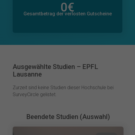
0
€
Gesamtbetrag der zugesagten Spenden
0
€
Gesamtbetrag der verlosten Gutscheine
Ausgewählte Studien – EPFL
Lausanne
Zurzeit sind keine Studien dieser Hochschule bei
SurveyCircle gelistet.
Beendete Studien (Auswahl)