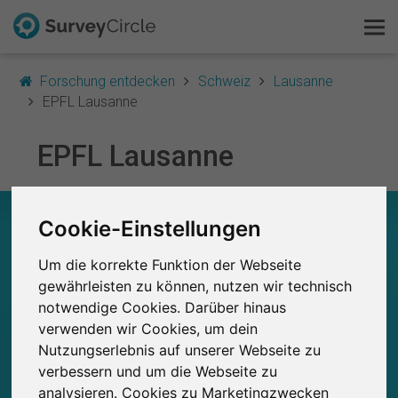
Forschung entdecken
Schweiz
Lausanne
EPFL Lausanne
Das ist SurveyCircle
EPFL Lausanne
Survey Ranking
EPFL LAUSANNE – AUF EINEN BLICK
Cookie-Einstellungen
Forschung entdecken
0
Um die korrekte Funktion der Webseite
Studien
FAQ
gewährleisten zu können, nutzen wir technisch
Aktuell bei SurveyCircle veröffentlichte
Bisher bei SurveyCircle veröffentlichte
0
notwendige Cookies. Darüber hinaus
Studien
Kostenlos registrieren
verwenden wir Cookies, um dein
Nutzungserlebnis auf unserer Webseite zu
Anmelden
verbessern und um die Webseite zu
analysieren. Cookies zu Marketingzwecken