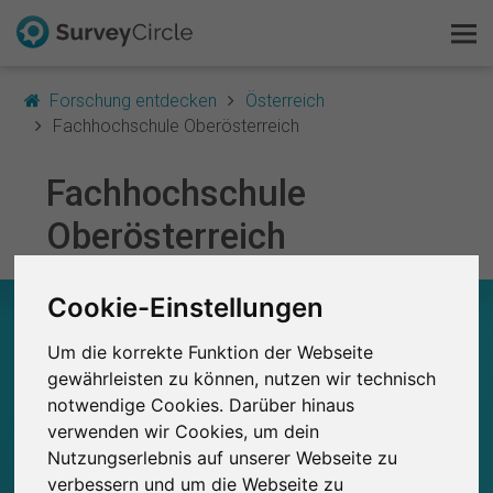
Forschung entdecken
Österreich
Fachhochschule Oberösterreich
Fachhochschule
Das ist SurveyCircle
Oberösterreich
Survey Ranking
Cookie-Einstellungen
Forschung entdecken
FACHHOCHSCHULE OBERÖSTERREICH – AUF
EINEN BLICK
Um die korrekte Funktion der Webseite
FAQ
gewährleisten zu können, nutzen wir technisch
0
notwendige Cookies. Darüber hinaus
Studien
Kostenlos registrieren
Aktuell bei SurveyCircle veröffentlichte
Bisher bei SurveyCircle veröffentlichte
verwenden wir Cookies, um dein
0
Studien
Nutzungserlebnis auf unserer Webseite zu
Anmelden
verbessern und um die Webseite zu