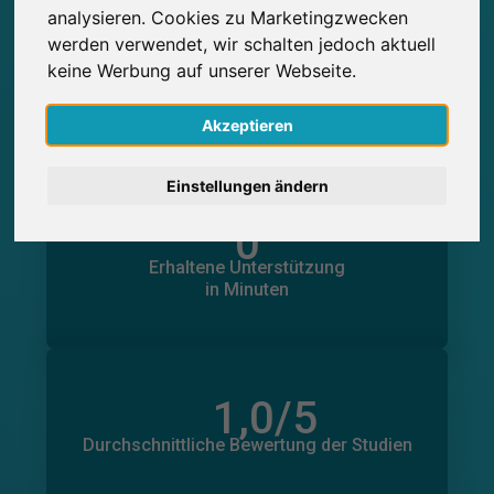
analysieren. Cookies zu Marketingzwecken
English
werden verwendet, wir schalten jedoch aktuell
0
keine Werbung auf unserer Webseite.
Studienteilnahmen
Nederlands
Über SurveyCircle erbrachte
Über SurveyCircle erhaltene
0
Studienteilnahmen
Akzeptieren
Español
Einstellungen ändern
Français
0
in Minuten
Italiano
Geleistete Unterstützung
Erhaltene Unterstützung
0
in Minuten
1,0
/5
Anzahl der Bewertungen
0
Durchschnittliche Bewertung der Studien