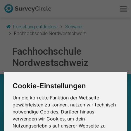
Forschung entdecken
Schweiz
Fachhochschule Nordwestschweiz
Fachhochschule
Das ist SurveyCircle
Nordwestschweiz
Survey Ranking
FACHHOCHSCHULE NORDWESTSCHWEIZ –
Forschung entdecken
Cookie-Einstellungen
AUF EINEN BLICK
Um die korrekte Funktion der Webseite
FAQ
0
gewährleisten zu können, nutzen wir technisch
Studien
notwendige Cookies. Darüber hinaus
Kostenlos registrieren
Aktuell bei SurveyCircle veröffentlichte
Bisher bei SurveyCircle veröffentlichte
0
verwenden wir Cookies, um dein
Studien
Nutzungserlebnis auf unserer Webseite zu
Anmelden