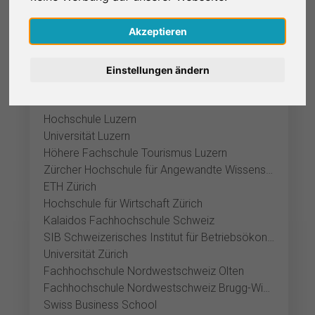
Nederlands
Akzeptieren
Español
Einstellungen ändern
Entdecke Forschung in der Region
Français
Hochschule Luzern
Italiano
Universität Luzern
Höhere Fachschule Tourismus Luzern
Zürcher Hochschule für Angewandte Wissenschaften Wädenswil
ETH Zürich
Hochschule für Wirtschaft Zürich
Kalaidos Fachhochschule Schweiz
SIB Schweizerisches Institut für Betriebsökonomie
Universität Zürich
Fachhochschule Nordwestschweiz Olten
Fachhochschule Nordwestschweiz Brugg-Windisch
Swiss Business School