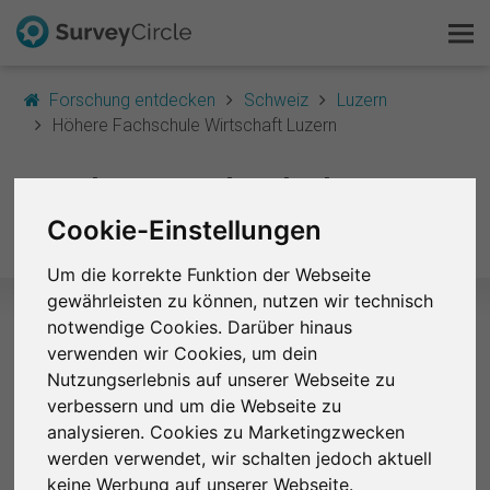
Forschung entdecken
Schweiz
Luzern
Höhere Fachschule Wirtschaft Luzern
Das ist SurveyCircle
Höhere Fachschule
Survey Ranking
Wirtschaft Luzern
Cookie-Einstellungen
Forschung entdecken
Um die korrekte Funktion der Webseite
gewährleisten zu können, nutzen wir technisch
FAQ
notwendige Cookies. Darüber hinaus
verwenden wir Cookies, um dein
Ausgewählte Studien – Höhere
Kostenlos registrieren
Nutzungserlebnis auf unserer Webseite zu
Fachschule Wirtschaft Luzern
verbessern und um die Webseite zu
Anmelden
analysieren. Cookies zu Marketingzwecken
Zurzeit sind keine Studien dieser Hochschule bei
SurveyCircle gelistet.
werden verwendet, wir schalten jedoch aktuell
English
keine Werbung auf unserer Webseite.