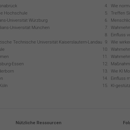
snabrück
ale Hochschule
Treffen S
ians-Universität Würzburg
lians-Universität München
zische Technische Universität Kaiserslautern-Landau
le
remen
Wahrnehm
isburg-Essen
derborn
en
Köln
Nützliche Ressourcen
Fol