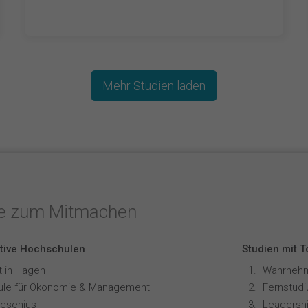
Mehr Studien laden
te zum Mitmachen
tive Hochschulen
Studien mit 
t in Hagen
le für Ökonomie & Management
resenius
Leadershi