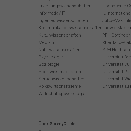
Erziehungswissenschaften
Hochschule O
Informatik / IT
IU Internation
Ingenieurwissenschaften
Julius-Maximil
Kommunikationswissenschaften
Ludwig-Maximi
Kulturwissenschaften
PFH Göttingen
Medizin
Rheinland-Pfäl
Naturwissenschaften
SRH Hochschu
Psychologie
Universität B
Soziologie
Universität Du
Sportwissenschaften
Universität Pa
Sprachwissenschaften
Universität Wi
Volkswirtschaftslehre
Universität zu 
Wirtschaftspsychologie
Über SurveyCircle