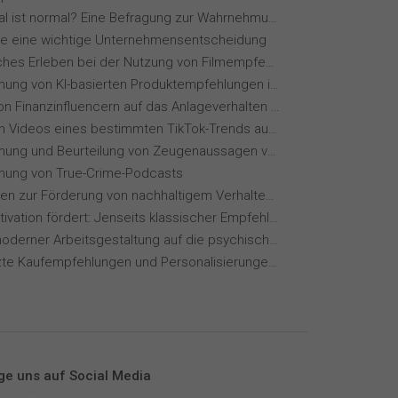
Wie normal ist normal? Eine Befragung zur Wahrnehmung von Essverhalten
ie eine wichtige Unternehmensentscheidung
Menschliches Erleben bei der Nutzung von Filmempfehlungssystemen
Wahrnehmung von KI-basierten Produktempfehlungen in Mode-Online-Shops
Einfluss von Finanzinfluencern auf das Anlageverhalten der Gen Z⁠
Wie wirken Videos eines bestimmten TikTok-Trends auf dich?
Wahrnehmung und Beurteilung von Zeugenaussagen vor Gericht
ung von True-Crime-Podcasts
Maßnahmen zur Förderung von nachhaltigem Verhalten von Hotelgästen
Wie KI Motivation fördert: Jenseits klassischer Empfehlungssysteme
Einfluss moderner Arbeitsgestaltung auf die psychische Gesundheit
KI-gestützte Kaufempfehlungen und Personalisierungen im Online-Handel
ge uns auf Social Media