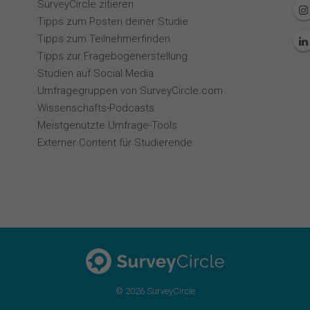
SurveyCircle zitieren
Tipps zum Posten deiner Studie
Tipps zum Teilnehmerfinden
Tipps zur Fragebogenerstellung
Studien auf Social Media
Umfragegruppen von SurveyCircle.com
Wissenschafts-Podcasts
Meistgenutzte Umfrage-Tools
Externer Content für Studierende
© 2026 SurveyCircle