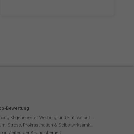
Top-Bewertung
Wahrnehmung KI-generierter Werbung und Einfluss auf Markenvertrauen
Fernstudium: Stress, Prokrastination & Selbstwirksamkeit
p in Zeiten der KI-Unsicherheit