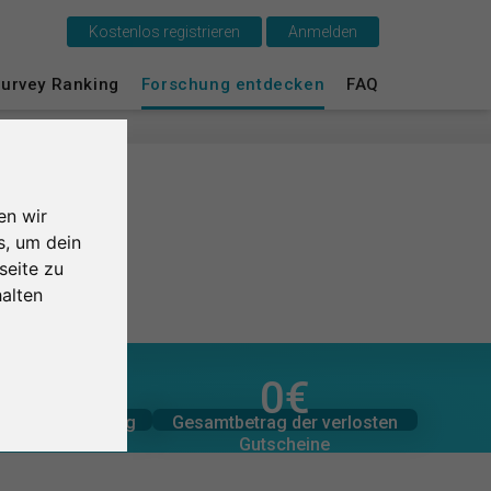
Kostenlos registrieren
Anmelden
urvey Ranking
Forschung entdecken
FAQ
Das ist SurveyCircle
Survey Ranking
Forschung entdecken
en wir
s, um dein
FAQ
seite zu
alten
Kostenlos registrieren
Anmelden
1,0
/5
0
€
zugesagten Spenden
er Bewertungen
0
Gesamtbetrag der
Gesamtbetrag der verlosten
tliche Bewertung
0
€
English
Gutscheine
 Studien
Nederlands