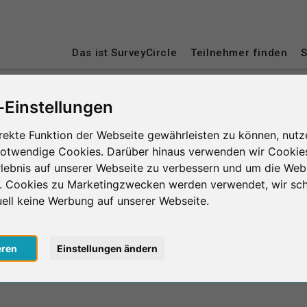
Das ist SurveyCircle
Teilnehmer finden
S
-Einstellungen
Hochschule Döpfer Köln
rekte Funktion der Webseite gewährleisten zu können, nutz
notwendige Cookies. Darüber hinaus verwenden wir Cookie
 Köln
lebnis auf unserer Webseite zu verbessern und um die Web
n. Cookies zu Marketingzwecken werden verwendet, wir sch
uell keine Werbung auf unserer Webseite.
0
lnahmen
in Minuten
eren
Einstellungen ändern
Anzahl d
le erbrachte
Geleistete Unterstützung
CK
le erhaltene
Erhaltene Unterstützung
Durchschnit
0
lnahmen
in Minuten
der