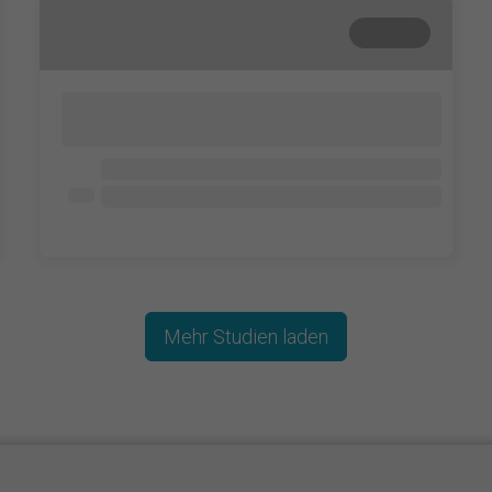
Beendet
Lorem ipsum dolor sit amet, consectetur
adipisicing elit. Cum, nemo?
Lorem ipsum dolor
Lorem ipsum dolor
Lorem ipsum dolor
Mehr Studien laden