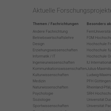
Aktuelle Forschungsprojek
Themen / Fachrichtungen
Besonders ak
Andere Fachrichtung
FernUniversitä
Betriebswirtschaftslehre
FOM Hochschu
Design
Hochschule F
Erziehungswissenschaften
Hochschule für
Informatik / IT
Hochschule O
Ingenieurwissenschaften
IU Internation
Kommunikationswissenschaften
Julius-Maximil
Kulturwissenschaften
Ludwig-Maximi
Medizin
PFH Göttingen
Naturwissenschaften
Rheinland-Pfäl
Psychologie
SRH Hochschu
Soziologie
Universität Du
Sportwissenschaften
Universität Pa