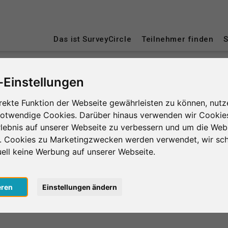
Das ist SurveyCircle
Teilnehmer finden
S
-Einstellungen
cht
Hogeschool Utrecht
rekte Funktion der Webseite gewährleisten zu können, nutz
notwendige Cookies. Darüber hinaus verwenden wir Cookie
t
lebnis auf unserer Webseite zu verbessern und um die Web
n. Cookies zu Marketingzwecken werden verwendet, wir sch
uell keine Werbung auf unserer Webseite.
0
lnahmen
in Minuten
eren
Einstellungen ändern
Anzahl d
le erbrachte
Geleistete Unterstützung
le erhaltene
Erhaltene Unterstützung
Durchschnit
0
lnahmen
in Minuten
der