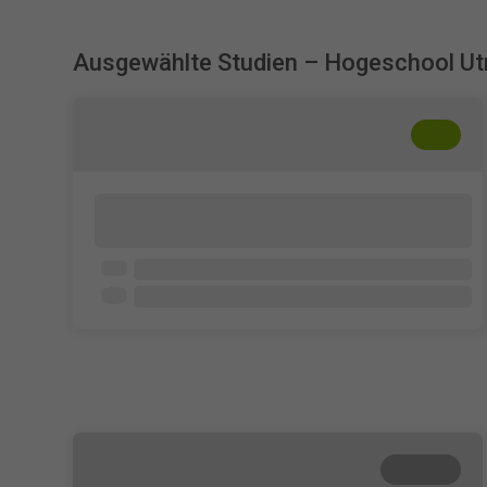
Ausgewählte Studien – Hogeschool Ut
+
??
Jongeren en de groei van sociale media-
journalistiek
Jongeren tussen de 16 en 34 jaar
4 - 5 min
Beendet