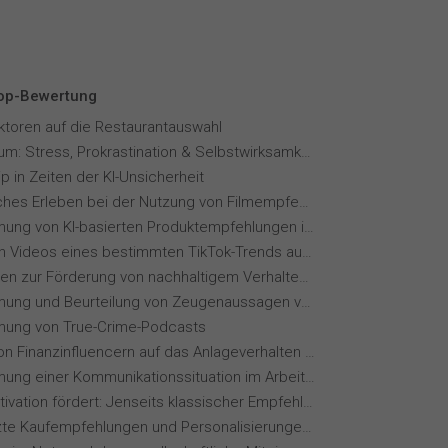
Top-Bewertung
aktoren auf die Restaurantauswahl
Fernstudium: Stress, Prokrastination & Selbstwirksamkeit
p in Zeiten der KI-Unsicherheit
Menschliches Erleben bei der Nutzung von Filmempfehlungssystemen
Wahrnehmung von KI-basierten Produktempfehlungen in Mode-Online-Shops
Wie wirken Videos eines bestimmten TikTok-Trends auf dich?
Maßnahmen zur Förderung von nachhaltigem Verhalten von Hotelgästen
Wahrnehmung und Beurteilung von Zeugenaussagen vor Gericht
ung von True-Crime-Podcasts
Einfluss von Finanzinfluencern auf das Anlageverhalten der Gen Z⁠
Wahrnehmung einer Kommunikationssituation im Arbeitskontext
Wie KI Motivation fördert: Jenseits klassischer Empfehlungssysteme
KI-gestützte Kaufempfehlungen und Personalisierungen im Online-Handel