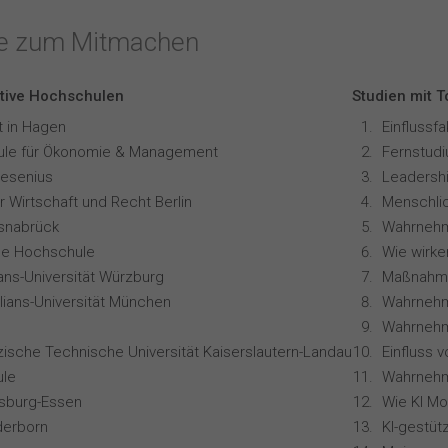
te zum Mitmachen
tive Hochschulen
Studien mit 
t in Hagen
Einflussf
le für Ökonomie & Management
resenius
Leadershi
 Wirtschaft und Recht Berlin
snabrück
ale Hochschule
ians-Universität Würzburg
lians-Universität München
Wahrnehm
zische Technische Universität Kaiserslautern-Landau
le
isburg-Essen
derborn