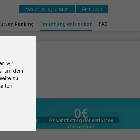
Kostenlos registrieren
Anmelden
urvey Ranking
Forschung entdecken
FAQ
Das ist SurveyCircle
Survey Ranking
Forschung entdecken
en wir
s, um dein
FAQ
seite zu
alten
Kostenlos registrieren
Anmelden
1,0
/5
0
€
zugesagten Spenden
er Bewertungen
0
Gesamtbetrag der
Gesamtbetrag der verlosten
tliche Bewertung
0
€
English
Gutscheine
 Studien
Nederlands